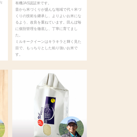
お
有機JAS認証米です。
昔から米づくりが盛んな地域で代々米づ
くりの技術を継承し、よりよいお米にな
るよう、改良を重ねています。田んぼ毎
に個別管理を徹底し、丁寧に育てまし
た。
ミルキークイーンはキラキラと輝く見た
目で、もっちりとした粘り強いお米で
す。