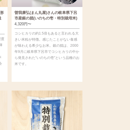
形
曽我康弘(まん丸屋)さんの岐阜県下呂
栽
市産銀の朏(いのちの壱・特別栽培米)
4,320
円
〜
コシヒカリの約1.5倍もあると言われる大
程度
きい米粒が特徴。感じたことがない食感
弾
が味わえる希少なお米。銀の朏は、2000
年9月に岐阜県下呂市でコシヒカリの中か
本
ら発見された“いのちの壱”という品種のお
を
米です。