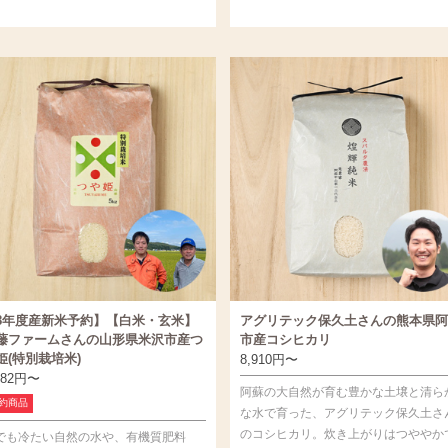
8年度産新米予約】【白米・玄米】
アグリテック保久土さんの熊本県阿
藤ファームさんの山形県米沢市産つ
市産コシヒカリ
姫(特別栽培米)
8,910
円
〜
182
円
〜
阿蘇の大自然が育む豊かな土壌と清ら
約商品
な水で育った、アグリテック保久土さ
のコシヒカリ。炊き上がりはつややか
でも冷たい自然の水や、有機質肥料