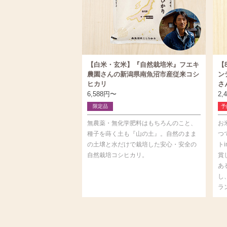
【白米・玄米】『自然栽培米』フエキ
【
農園さんの新潟県南魚沼市産従来コシ
ン
ヒカリ
さ
6,588
円
〜
2,
限定品
予
無農薬・無化学肥料はもちろんのこと、
お
種子を蒔く土も『山の土』。自然のまま
つ
の土壌と水だけで栽培した安心・安全の
ト
自然栽培コシヒカリ。
賞
あ
し
ラ