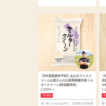
【8年度産新米予約】あおきライスフ
【
ァーム山形さんの山形県南陽市産ミル
佐
キークイーン(特別栽培米)
や
2,970
円
〜
7,
予約商品
予
強い粘りがあるお米で、水加減を1割程度
夏