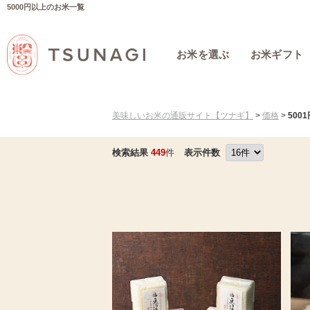
5000円以上のお米一覧
お米を選ぶ
お米ギフト
美味しいお米の通販サイト【ツナギ】
>
価格
>
500
検索結果
449
件
表示件数