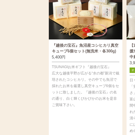
『越後の宝石』魚沼産コシヒカリ真空
【
キューブ6個セット(無洗米・各300g)
援
中
5,400
円
3,
TSUNAGIお米ギフト『越後の宝石』
オ
広大な越後平野が広がる“水の都”新潟で栽
培されたコシヒカリ。その中でも魚沼で
日
採れたお米を厳選し真空キューブ6個をセ
「
ットに致しました。『越後の宝石』の名
さ
の通り、白く輝くびかびかのお米を是非
富
ご賞味下さい。
間
れ
清
に
め