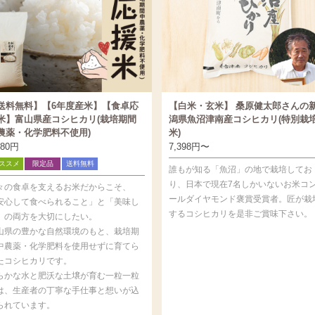
送料無料】【6年度産米】【食卓応
【白米・玄米】 桑原健太郎さんの
米】富山県産コシヒカリ(栽培期間
潟県魚沼津南産コシヒカリ(特別栽
農薬・化学肥料不使用)
米)
980
円
7,398
円
〜
ススメ
限定品
送料無料
誰もが知る「魚沼」の地で栽培してお
り、日本で現在7名しかいないお米コ
々の食卓を支えるお米だからこそ、
ールダイヤモンド褒賞受賞者。匠が栽
安心して食べられること」と「美味し
するコシヒカリを是非ご賞味下さい。
」の両方を大切にしたい。
山県の豊かな自然環境のもと、栽培期
中農薬・化学肥料を使用せずに育てら
たコシヒカリです。
らかな水と肥沃な土壌が育む一粒一粒
は、生産者の丁寧な手仕事と想いが込
られています。