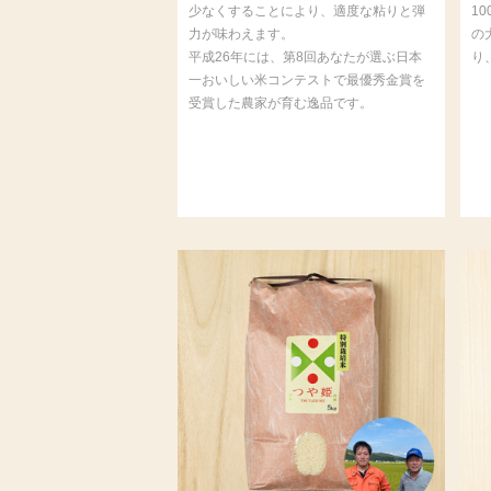
少なくすることにより、適度な粘りと弾
1
力が味わえます。
の
平成26年には、第8回あなたが選ぶ日本
り
一おいしい米コンテストで最優秀金賞を
受賞した農家が育む逸品です。