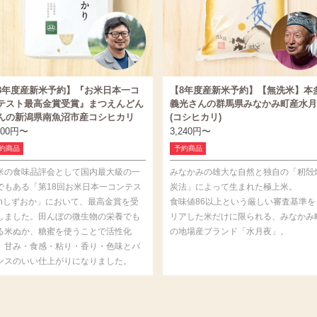
8年度産新米予約】『お米日本一コ
【8年度産新米予約】【無洗米】本
テスト最高金賞受賞』まつえんどん
義光さんの群馬県みなかみ町産水月
んの新潟県南魚沼市産コシヒカリ
(コシヒカリ)
400
円
〜
3,240
円
〜
約商品
予約商品
米の食味品評会として国内最大級の一
みなかみの雄大な自然と独自の「籾殻
でもある「第18回お米日本一コンテス
炭法」によって生まれた極上米。
inしずおか」において、最高金賞を受
食味値86以上という厳しい審査基準を
しました。田んぼの微生物の栄養でも
リアした米だけに限られる、みなかみ
る米ぬか、糖蜜を使うことで活性化
の地場産ブランド「水月夜」。
、甘み・食感・粘り・香り・色味とバ
ンスのいい仕上がりになりました。