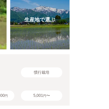
生産地で選ぶ
慣行栽培
000
5,001
〜
円
円