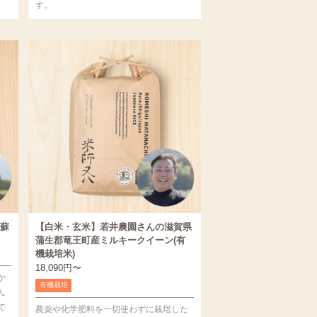
す。
蘇
【白米・玄米】若井農園さんの滋賀県
蒲生郡竜王町産ミルキークイーン(有
機栽培米)
18,090
円
〜
か
有機栽培
ん
で
農薬や化学肥料を一切使わずに栽培した