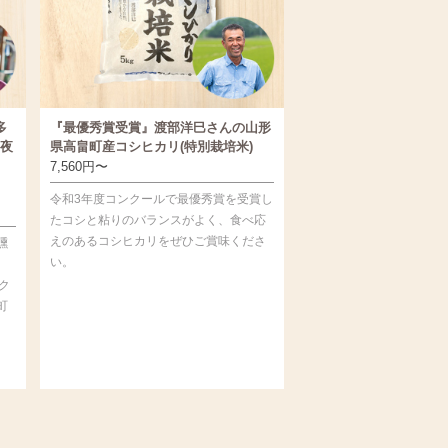
多
『最優秀賞受賞』渡部洋巳さんの山形
夜
県高畠町産コシヒカリ(特別栽培米)
7,560
円
〜
令和3年度コンクールで最優秀賞を受賞し
たコシと粘りのバランスがよく、食べ応
えのあるコシヒカリをぜひご賞味くださ
燻
い。
ク
町