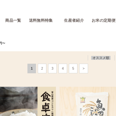
商品一覧
送料無料特集
生産者紹介
お米の定期便
1円〜
オススメ順
1
2
3
4
5
>