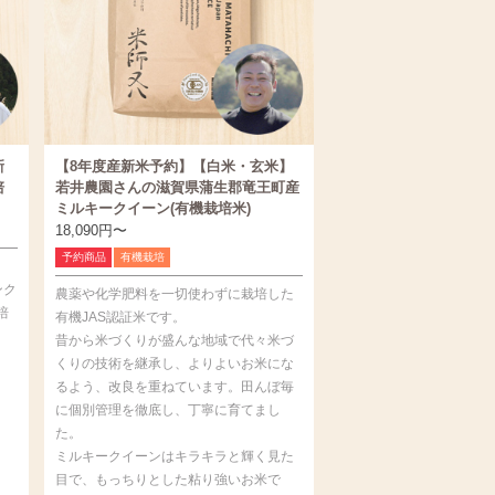
新
【8年度産新米予約】【白米・玄米】
培
若井農園さんの滋賀県蒲生郡竜王町産
ミルキークイーン(有機栽培米)
18,090
円
〜
予約商品
有機栽培
ンク
農薬や化学肥料を一切使わずに栽培した
培
有機JAS認証米です。
昔から米づくりが盛んな地域で代々米づ
くりの技術を継承し、よりよいお米にな
るよう、改良を重ねています。田んぼ毎
に個別管理を徹底し、丁寧に育てまし
た。
ミルキークイーンはキラキラと輝く見た
目で、もっちりとした粘り強いお米で