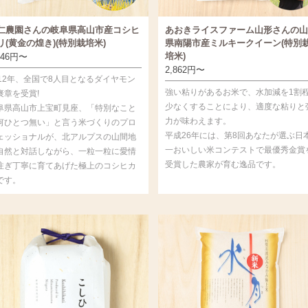
仁農園さんの岐阜県高山市産コシヒ
あおきライスファーム山形さんの山
リ(黄金の煌き)(特別栽培米)
県南陽市産ミルキークイーン(特別
培米)
646
円
〜
2,862
円
〜
012年、全国で8人目となるダイヤモン
強い粘りがあるお米で、水加減を1割
褒章を受賞!
少なくすることにより、適度な粘りと
阜県高山市上宝町見座、「特別なこと
力が味わえます。
何ひとつ無い」と言う米づくりのプロ
平成26年には、第8回あなたが選ぶ日
ェッショナルが、北アルプスの山間地
一おいしい米コンテストで最優秀金賞
自然と対話しながら、一粒一粒に愛情
受賞した農家が育む逸品です。
注ぎ丁寧に育てあげた極上のコシヒカ
です。