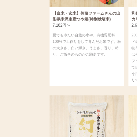
【白米・玄米】佐藤ファームさんの山
和
形県米沢市産つや姫(特別栽培米)
カ
7,182
円
〜
2,
夏でも冷たい自然の水や、有機質肥料
2
100%で土作りをして育んだお米です。粒
ド
の大きさ、白い輝き、うまさ、香り、粘
岐
り、ご飯そのものがご馳走です。
は
フ
で
を
リ