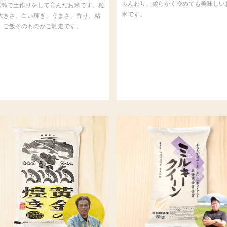
ふんわり、柔らかく冷めても美味しい
00%で土作りをして育んだお米です。粒
米です。
大きさ、白い輝き、うまさ、香り、粘
、ご飯そのものがご馳走です。