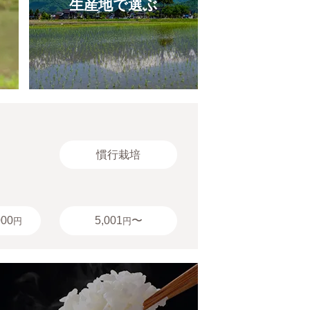
生産地で選ぶ
慣行栽培
000
5,001
〜
円
円