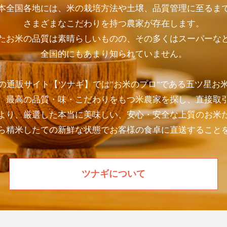
本全国各地には、米の栽培方法や土壌、品質管理に至るま
さまざまなこだわりを持つ農家が存在します。
たお米の品質は素晴らしいものの、その多くはスーパーな
全国的にもあまり知られていません。
の通販サイト【ツナギ】では"お米のプロ"である五ツ星お
、最高の品質・味・こだわりをもつ米農家を探し、直接取
より、厳選した本当に美味しい、安心・安全な上質のお米
ら精米したての新鮮な状態でお客様の食卓に直送すること
ツナギについて