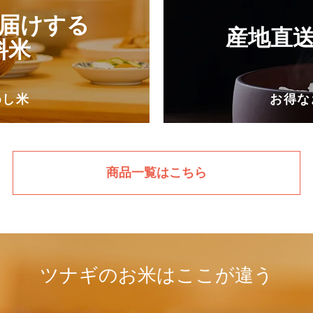
届けする
産地直
料米
めし米
お得な
商品一覧はこちら
ツナギのお米はここが違う