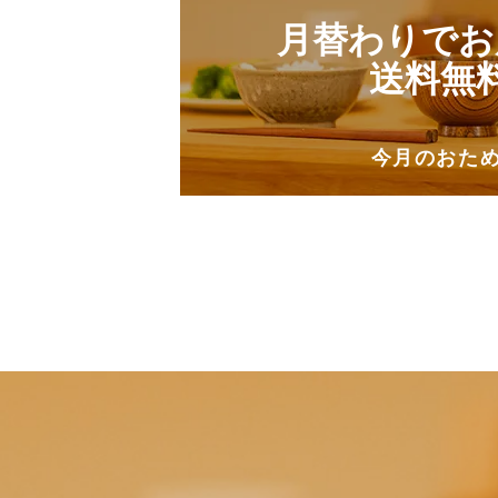
月替わりでお
送料無
今月のおた