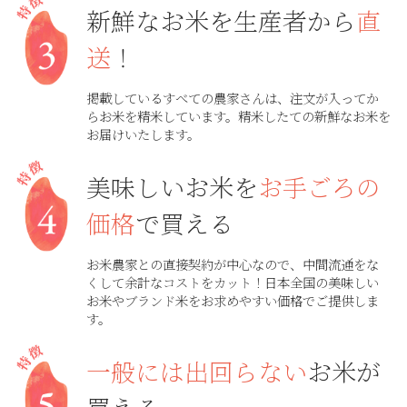
新鮮なお米を生産者から
直
送
！
掲載しているすべての農家さんは、注文が入ってか
らお米を精米しています。精米したての新鮮なお米を
お届けいたします。
美味しいお米を
お手ごろの
価格
で買える
お米農家との直接契約が中心なので、中間流通をな
くして余計なコストをカット！日本全国の美味しい
お米やブランド米をお求めやすい価格でご提供しま
す。
一般には出回らない
お米が