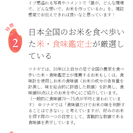
イブ感溢れる写真やコメントで「誰が、どんな環境
で、どんな想いで、お米を作っているか」を、雑誌
感覚でお伝えできれば良いなと思っています！
日本全国のお米を食べ歩い
た
米・食味鑑定士
が厳選し
ている
ツナギでは、10年以上自分の足で全国の農家を食べ
歩いた米・食味鑑定士が推薦するお米もしくは、食
味計を使用しお米の食味値（お米の成分の含有量を
計測し、味を総合的に評価した数値）を計測し、食
味値80点以上のお米を中心にご紹介しています。
（一般的に食味値70～75点が平均と言われていま
す） ※ツナギでは「食味値だけでお米の味を判断す
ることはできない」と考えていますが、好みのお米
を探す際の一つの目安として、客観的な数値である
食味値を表示しています。