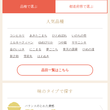
品種で選ぶ
都道府県で選ぶ
人気品種
コシヒカリ
あきたこまち
ひとめぼれ
いのちの壱
ミルキークィーン
ゆめぴりか
つや姫
ササニシキ
金のいぶき
にこまる
夢ごこち
青天の霹靂
ひめの凜
新之助
雪若丸
はえぬき
品目一覧はこちら
味のタイプで探す
バランスのとれた食感