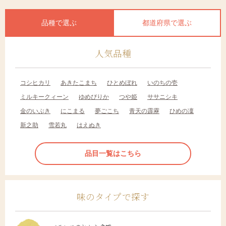
品種で選ぶ
都道府県で選ぶ
人気品種
コシヒカリ
あきたこまち
ひとめぼれ
いのちの壱
ミルキークィーン
ゆめぴりか
つや姫
ササニシキ
金のいぶき
にこまる
夢ごこち
青天の霹靂
ひめの凜
新之助
雪若丸
はえぬき
品目一覧はこちら
味のタイプで探す