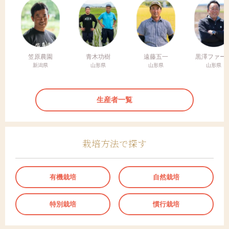
笠原農園
青木功樹
遠藤五一
黒澤ファー
新潟県
山形県
山形県
山形県
生産者一覧
栽培方法で探す
有機栽培
自然栽培
特別栽培
慣行栽培