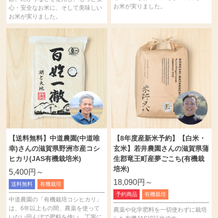
お米が実りました。
心・安全なお米に、そして美味しい
お米が実りました。
【送料無料】中道農園(中道唯
【8年度産新米予約】【白米・
幸)さんの滋賀県野洲市産コシ
玄米】若井農園さんの滋賀県蒲
ヒカリ(JAS有機栽培米)
生郡竜王町産夢ごこち(有機栽
培米)
5,400円～
18,090円～
送料無料
有機栽培
予約商品
有機栽培
中道農園の「有機栽培コシヒカリ」
は、6年以上もの間、農薬を使って
農薬や化学肥料を一切使わずに栽培
いない田んぼで肥料を使い、丁寧に