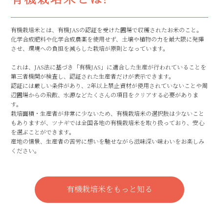
有機栽培米とは、有機JASの認証を受けた圃場で収穫されたお米のこと。
化学合成肥料や化学合成農薬を使用せず、土壌や植物の力を最大限に発揮
させ、環境への負担を減らした栽培が原則となっています。
これは、JAS法に基づき「有機JAS」に適合した生産が行われていることを
第三者機関が検査し、認証された生産者だけが表示できます。
認証には厳しい条件があり、2年以上禁止資材が使用されていないことや周
辺圃場からの飛散、水源などたくさんの項目をクリアする必要がありま
す。
栽培面積・生産者が非常に少ないため、有機栽培米の選択肢は少ないこと
もありますが、ツナギでは全国各地の有機栽培米を取り扱っており、安心
を選ぶことができます。
産地の情景、生産者の苦労に想いを馳せながら滋味深い味わいをお楽しみ
ください。
有機栽培米をもっと知る