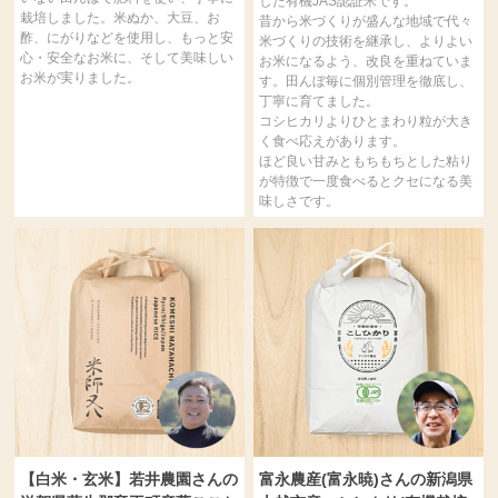
した有機JAS認証米です。
栽培しました。米ぬか、大豆、お
昔から米づくりが盛んな地域で代々
酢、にがりなどを使用し、もっと安
米づくりの技術を継承し、よりよい
心・安全なお米に、そして美味しい
お米になるよう、改良を重ねていま
お米が実りました。
す。田んぼ毎に個別管理を徹底し、
丁寧に育てました。
コシヒカリよりひとまわり粒が大き
く食べ応えがあります。
ほど良い甘みともちもちとした粘り
が特徴で一度食べるとクセになる美
味しさです。
【白米・玄米】若井農園さんの
富永農産(富永暁)さんの新潟県