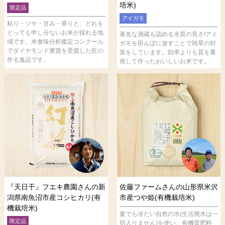
培米)
限定品
アイガモ
粘り・ツヤ・甘み・香りと、どれを
とっても申し分ないお米が採れる地
著名な酒蔵も認める水質の良さ!アイ
域です。米食味分析鑑定コンクール
ガモを田んぼに放すことで雑草の対
でダイヤモンド褒賞を受賞した匠の
策をしています。効率よりも質を重
作る逸品です。
視して作ったおいしいお米です。
『天日干』フエキ農園さんの新
佐藤ファームさんの山形県米沢
潟県南魚沼市産コシヒカリ(有
市産つや姫(有機栽培米)
機栽培米)
夏でも冷たい自然の水(生活廃水は一
限定品
切入りません)を使い、有機質肥料