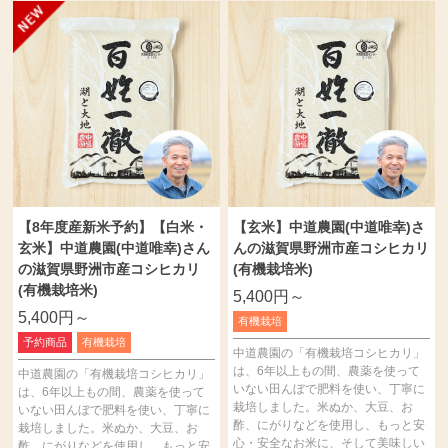
【8年度産新米予約】【白米・
【玄米】中道農園(中道唯幸)さ
玄米】中道農園(中道唯幸)さん
んの滋賀県野洲市産コシヒカリ
の滋賀県野洲市産コシヒカリ
(有機栽培米)
(有機栽培米)
5,400円～
5,400円～
有機栽培
予約商品
有機栽培
中道農園の「有機栽培コシヒカリ」
は、6年以上もの間、農薬を使って
中道農園の「有機栽培コシヒカリ」
いない田んぼで肥料を使い、丁寧に
は、6年以上もの間、農薬を使って
栽培しました。米ぬか、大豆、お
いない田んぼで肥料を使い、丁寧に
酢、にがりなどを使用し、もっと安
栽培しました。米ぬか、大豆、お
心・安全なお米に、そして美味しい
酢、にがりなどを使用し、もっと安