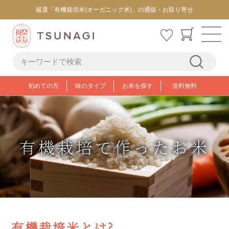
厳選「有機栽培米(オーガニック米)」の通販・お取り寄せ
初めての方
味のタイプ
お米を探す
送料無料
有機栽培で作ったお米
有機栽培米とは?