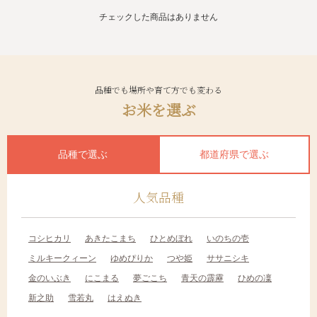
チェックした商品はありません
品種でも場所や育て方でも変わる
お米を選ぶ
品種で選ぶ
都道府県で選ぶ
人気品種
コシヒカリ
あきたこまち
ひとめぼれ
いのちの壱
ミルキークィーン
ゆめぴりか
つや姫
ササニシキ
金のいぶき
にこまる
夢ごこち
青天の霹靂
ひめの凜
新之助
雪若丸
はえぬき