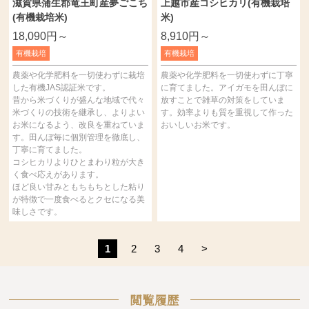
滋賀県蒲生郡竜王町産夢ごこち
上越市産コシヒカリ(有機栽培
(有機栽培米)
米)
18,090円～
8,910円～
有機栽培
有機栽培
農薬や化学肥料を一切使わずに栽培
農薬や化学肥料を一切使わずに丁寧
した有機JAS認証米です。
に育てました。アイガモを田んぼに
昔から米づくりが盛んな地域で代々
放すことで雑草の対策をしていま
米づくりの技術を継承し、よりよい
す。効率よりも質を重視して作った
お米になるよう、改良を重ねていま
おいしいお米です。
す。田んぼ毎に個別管理を徹底し、
丁寧に育てました。
コシヒカリよりひとまわり粒が大き
く食べ応えがあります。
ほど良い甘みともちもちとした粘り
が特徴で一度食べるとクセになる美
味しさです。
1
2
3
4
>
閲覧履歴