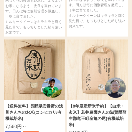
米づくりの技術を継承し、よりよい
す。田んぼ毎に個別管理を徹底し、
お米になるよう、改良を重ねていま
丁寧に育てました。
す。田んぼ毎に個別管理を徹底し、
ミルキークイーンはキラキラと輝く
丁寧に育てました。
見た目で、もっちりとした粘り強い
ミルキークイーンはキラキラと輝く
お米です。
見た目で、もっちりとした粘り強い
お米です。
【送料無料】長野県安曇野の浅
【8年度産新米予約】【白米・
川さんちのお米(コシヒカリ/有
玄米】若井農園さんの滋賀県蒲
機栽培米)
生郡竜王町産亀の尾(有機栽培
米)
7,560円～