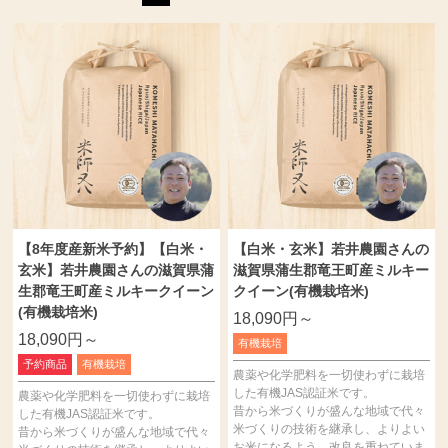
【8年度産新米予約】【白米・
【白米・玄米】若井農園さんの
玄米】若井農園さんの滋賀県蒲
滋賀県蒲生郡竜王町産ミルキー
生郡竜王町産ミルキークイーン
クイーン(有機栽培米)
(有機栽培米)
18,090円～
18,090円～
有機栽培
予約商品
有機栽培
農薬や化学肥料を一切使わずに栽培
した有機JAS認証米です。
農薬や化学肥料を一切使わずに栽培
昔から米づくりが盛んな地域で代々
した有機JAS認証米です。
米づくりの技術を継承し、よりよい
昔から米づくりが盛んな地域で代々
お米になるよう、改良を重ねていま