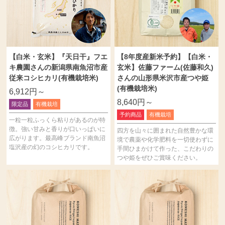
【白米・玄米】『天日干』フエ
【8年度産新米予約】【白米・
キ農園さんの新潟県南魚沼市産
玄米】佐藤ファーム(佐藤和久)
従来コシヒカリ(有機栽培米)
さんの山形県米沢市産つや姫
(有機栽培米)
6,912円～
8,640円～
限定品
有機栽培
予約商品
有機栽培
一粒一粒ふっくら粘りがあるのが特
徴。強い甘みと香りが口いっぱいに
四方を山々に囲まれた自然豊かな環
広がります。最高峰ブランド南魚沼
境で農薬や化学肥料を一切使わずに
塩沢産の幻のコシヒカリです。
手間ひまかけて作った、こだわりの
つや姫をぜひご賞味ください。