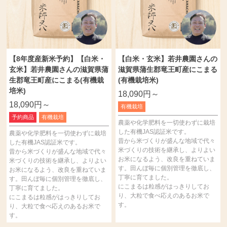
【8年度産新米予約】【白米・
【白米・玄米】若井農園さんの
玄米】若井農園さんの滋賀県蒲
滋賀県蒲生郡竜王町産にこまる
生郡竜王町産にこまる(有機栽
(有機栽培米)
培米)
18,090円～
18,090円～
有機栽培
予約商品
有機栽培
農薬や化学肥料を一切使わずに栽培
した有機JAS認証米です。
農薬や化学肥料を一切使わずに栽培
昔から米づくりが盛んな地域で代々
した有機JAS認証米です。
米づくりの技術を継承し、よりよい
昔から米づくりが盛んな地域で代々
お米になるよう、改良を重ねていま
米づくりの技術を継承し、よりよい
す。田んぼ毎に個別管理を徹底し、
お米になるよう、改良を重ねていま
丁寧に育てました。
す。田んぼ毎に個別管理を徹底し、
にこまるは粒感がはっきりしてお
丁寧に育てました。
り、大粒で食べ応えのあるお米で
にこまるは粒感がはっきりしてお
す。
り、大粒で食べ応えのあるお米で
す。