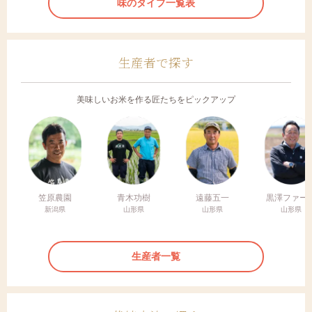
味のタイプ一覧表
生産者で探す
美味しいお米を作る匠たちをピックアップ
笠原農園
青木功樹
遠藤五一
黒澤ファー
新潟県
山形県
山形県
山形県
生産者一覧