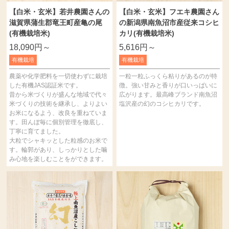
【白米・玄米】若井農園さんの
【白米・玄米】フエキ農園さん
滋賀県蒲生郡竜王町産亀の尾
の新潟県南魚沼市産従来コシヒ
(有機栽培米)
カリ(有機栽培米)
18,090円～
5,616円～
有機栽培
有機栽培
農薬や化学肥料を一切使わずに栽培
一粒一粒ふっくら粘りがあるのが特
した有機JAS認証米です。
徴。強い甘みと香りが口いっぱいに
昔から米づくりが盛んな地域で代々
広がります。最高峰ブランド南魚沼
米づくりの技術を継承し、よりよい
塩沢産の幻のコシヒカリです。
お米になるよう、改良を重ねていま
す。田んぼ毎に個別管理を徹底し、
丁寧に育てました。
大粒でシャキッとした粒感のお米で
す。輪郭があり、しっかりとした噛
み心地を楽しむことをができます。