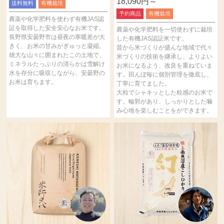
18,090円～
送料無料
有機栽培
予約商品
有機栽培
農薬や化学肥料を使わず有機JAS認
証を取得した安全安心なお米です。
農薬や化学肥料を一切使わずに栽培
長野県安曇野市は昼夜の寒暖差が大
した有機JAS認証米です。
きく、お米の甘みがぎゅっと凝縮。
昔から米づくりが盛んな地域で代々
雄大な山々に囲まれたこの土地で、
米づくりの技術を継承し、よりよい
ミネラルたっぷりの清らかは雪解け
お米になるよう、改良を重ねていま
水を存分に吸収しながら、安曇野の
す。田んぼ毎に個別管理を徹底し、
お米は育ちます。
丁寧に育てました。
大粒でシャキッとした粒感のお米で
す。輪郭があり、しっかりとした噛
み心地を楽しむことをができます。