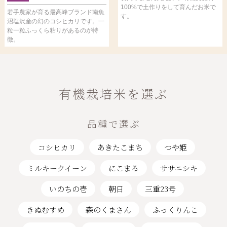
100%で土作りをして育んだお米で
若手農家が育る最高峰ブランド南魚
す。
沼塩沢産の幻のコシヒカリです。一
粒一粒ふっくら粘りがあるのが特
徴。
有機栽培米を選ぶ
品種で選ぶ
コシヒカリ
あきたこまち
つや姫
ミルキークイーン
にこまる
ササニシキ
いのちの壱
朝日
三重23号
きぬむすめ
森のくまさん
ふっくりんこ