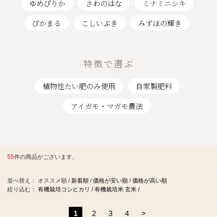
ゆめぴりか
さわのはな
ミナミニシキ
ぴかまる
こしいぶき
みずほの輝き
特徴で選ぶ
植物性たい肥のみ使用
自家製肥料
アイガモ・マガモ農法
55
件の商品がございます。
並べ替え：
オススメ順
/
新着順
/
価格が安い順
/
価格が高い順
絞り込む：
有機栽培コシヒカリ /
有機栽培米 玄米 /
1
2
3
4
>