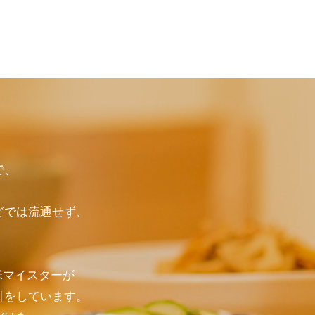
で、
どでは流通せず、
米マイスターが
引をしています。