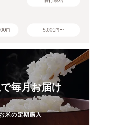
慣行栽培
000
5,001
〜
円
円
送で毎月お届け
お米の定期購入