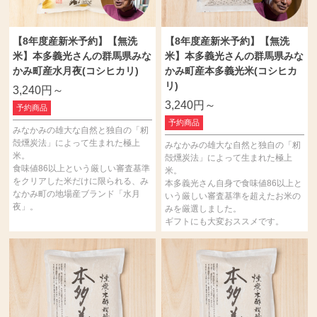
【8年度産新米予約】【無洗
【8年度産新米予約】【無洗
米】本多義光さんの群馬県みな
米】本多義光さんの群馬県みな
かみ町産水月夜(コシヒカリ)
かみ町産本多義光米(コシヒカ
リ)
3,240円～
3,240円～
予約商品
予約商品
みなかみの雄大な自然と独自の「籾
殻燻炭法」によって生まれた極上
みなかみの雄大な自然と独自の「籾
米。
殻燻炭法」によって生まれた極上
食味値86以上という厳しい審査基準
米。
をクリアした米だけに限られる、み
本多義光さん自身で食味値86以上と
なかみ町の地場産ブランド「水月
いう厳しい審査基準を超えたお米の
夜」。
みを厳選しました。
ギフトにも大変おススメです。