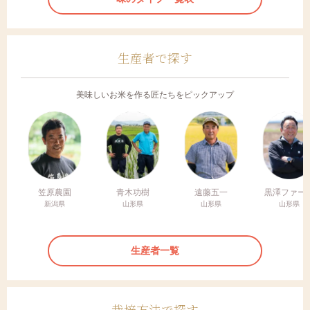
生産者で探す
美味しいお米を作る匠たちをピックアップ
笠原農園
青木功樹
遠藤五一
黒澤ファー
新潟県
山形県
山形県
山形県
生産者一覧
栽培方法で探す