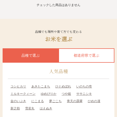
チェックした商品はありません
品種でも場所や育て方でも変わる
お米を選ぶ
品種で選ぶ
都道府県で選ぶ
人気品種
コシヒカリ
あきたこまち
ひとめぼれ
いのちの壱
ミルキークィーン
ゆめぴりか
つや姫
ササニシキ
金のいぶき
にこまる
夢ごこち
青天の霹靂
ひめの凜
新之助
雪若丸
はえぬき