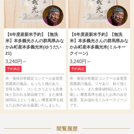
【8年度産新米予約】【無洗
【8年度産新米予約】【無洗
米】本多義光さんの群馬県みな
米】本多義光さんの群馬県みな
かみ町産本多義光米(ゆうだい
かみ町産本多義光米(ミルキー
21)
クイーン)
3,240円～
3,240円～
予約商品
予約商品
米・食味分析鑑定コンクール金賞受
米・食味分析鑑定コンクール金賞受
賞農家の逸品。もっちり感があり、
賞農家の逸品。ツヤあり、粘り強く
甘味も強く、コシヒカリよりも良食
もっちり、また食味値86以上という
味と言われる新品種です。また食味
厳しい審査基準を超えたお米のみを
値86以上という厳しい審査基準を超
厳選。旨み溢れるミルキークイーン
えたお米のみを厳選いたしました。
です。
閲覧履歴