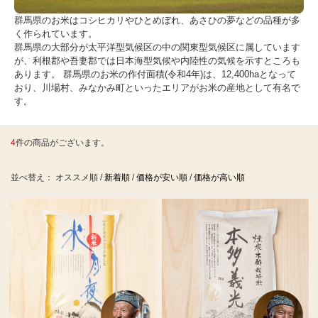
群馬県のお米はコシヒカリやひとめぼれ、あさひの夢などの品種が多
く作られています。
群馬県の大部分が太平洋型気候区の中の関東型気候区に属しています
が、利根郡や吾妻郡では日本海型気候や内陸性の気候を示すところも
あります。 群馬県のお米の作付面積(令和4年)は、12,400haとなって
おり、川場村、みなかみ町といったエリアがお米の産地として有名で
す。
4
件の商品がございます。
並べ替え：
オススメ順
/
新着順
/
価格が安い順
/
価格が高い順