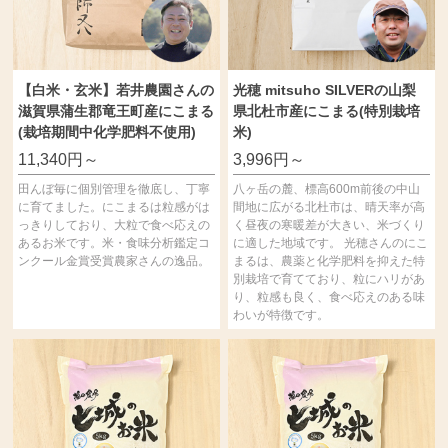
【白米・玄米】若井農園さんの
光穂 mitsuho SILVERの山梨
滋賀県蒲生郡竜王町産にこまる
県北杜市産にこまる(特別栽培
(栽培期間中化学肥料不使用)
米)
11,340円～
3,996円～
田んぼ毎に個別管理を徹底し、丁寧
八ヶ岳の麓、標高600m前後の中山
に育てました。にこまるは粒感がは
間地に広がる北杜市は、晴天率が高
っきりしており、大粒で食べ応えの
く昼夜の寒暖差が大きい、米づくり
あるお米です。米・食味分析鑑定コ
に適した地域です。 光穂さんのにこ
ンクール金賞受賞農家さんの逸品。
まるは、農薬と化学肥料を抑えた特
別栽培で育てており、粒にハリがあ
り、粒感も良く、食べ応えのある味
わいが特徴です。