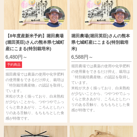
【8年度産新米予約】堀田農場
堀田農場(堀田英臣)さんの熊本
(堀田英臣)さんの熊本県七城町
県七城町産にこまる(特別栽培
産にこまる(特別栽培米)
米)
6,480円～
6,588円～
予約商品
堀田農場では農薬の使用や化学肥料
の使用量をできるだけ抑え、栽培は
堀田農場では農薬の使用や化学肥料
「特別栽培農産物」の認証を取得し
の使用量をできるだけ抑え、栽培は
ています。
「特別栽培農産物」の認証を取得し
米粒が大きく揃っており、白未熟粒
ています。
が少ないことから、つやつやでふっ
米粒が大きく揃っており、白未熟粒
くらと炊きあがり、ころんとしたハ
が少ないことから、つやつやでふっ
リのある舌触り、もちもちとした食
くらと炊きあがり、ころんとしたハ
感が特徴です。
リのある舌触り、もちもちとした食
感が特徴です。