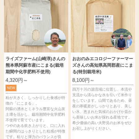
ライズファーム(山崎淳)さんの
おおのみエコロジーファーマー
熊本県阿蘇市産にこまる(栽培
ズさんの高知県高岡郡産にこま
期間中化学肥料不使用)
る(特別栽培米)
4,320円～
8,100円～
NEW
四万十川の源流域に位置し、本流や
支流から清らかな水を引いて米作り
粒が大きく、しっかりした食感が特
をしています。山間であるため、昼
徴の「にこまる」。
夜の寒暖差がしっかりとあり、美し
阿蘇の湧水とミネラル豊富な火山灰
い水、恵まれた気候のおかげか昔か
土壌を活かし、栽培期間中化学肥料
ら美味しいお米が採れる産地です。
不使用で育てています。
希少価値の高い大野見のお米をぜひ
つやのある炊き上がりと、口に入れ
お召し上がりください。
た瞬間のはっきりとした粒感が特徴
です。粘りと弾力のバランスが良