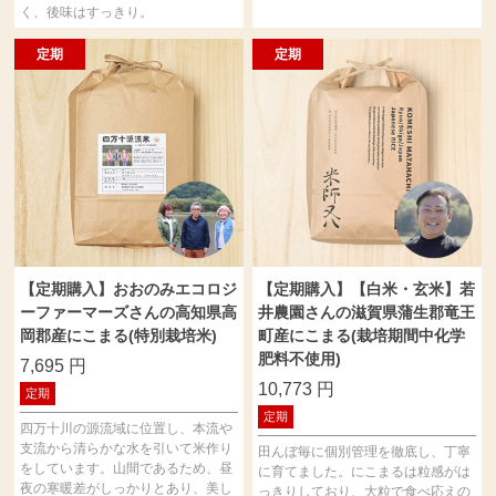
く、後味はすっきり。
定期
定期
【定期購入】おおのみエコロジ
【定期購入】【白米・玄米】若
ーファーマーズさんの高知県高
井農園さんの滋賀県蒲生郡竜王
岡郡産にこまる(特別栽培米)
町産にこまる(栽培期間中化学
肥料不使用)
7,695
円
10,773
円
定期
定期
四万十川の源流域に位置し、本流や
支流から清らかな水を引いて米作り
田んぼ毎に個別管理を徹底し、丁寧
をしています。山間であるため、昼
に育てました。にこまるは粒感がは
夜の寒暖差がしっかりとあり、美し
っきりしており、大粒で食べ応えの