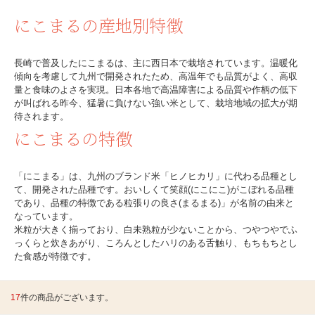
にこまるの産地別特徴
長崎で普及したにこまるは、主に西日本で栽培されています。温暖化
傾向を考慮して九州で開発されたため、高温年でも品質がよく、高収
量と食味のよさを実現。日本各地で高温障害による品質や作柄の低下
が叫ばれる昨今、猛暑に負けない強い米として、栽培地域の拡大が期
待されます。
にこまるの特徴
「にこまる」は、九州のブランド米「ヒノヒカリ」に代わる品種とし
て、開発された品種です。おいしくて笑顔(にこにこ)がこぼれる品種
であり、品種の特徴である粒張りの良さ(まるまる)」が名前の由来と
なっています。
米粒が大きく揃っており、白未熟粒が少ないことから、つやつやでふ
っくらと炊きあがり、ころんとしたハリのある舌触り、もちもちとし
た食感が特徴です。
17
件の商品がございます。