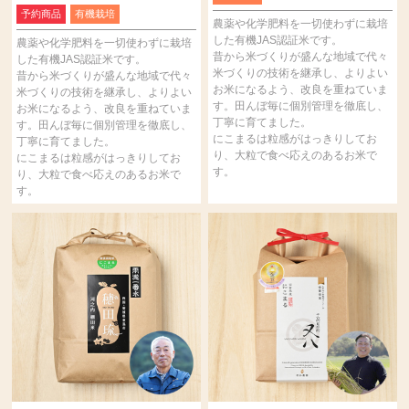
予約商品
有機栽培
農薬や化学肥料を一切使わずに栽培
した有機JAS認証米です。
農薬や化学肥料を一切使わずに栽培
昔から米づくりが盛んな地域で代々
した有機JAS認証米です。
米づくりの技術を継承し、よりよい
昔から米づくりが盛んな地域で代々
お米になるよう、改良を重ねていま
米づくりの技術を継承し、よりよい
す。田んぼ毎に個別管理を徹底し、
お米になるよう、改良を重ねていま
丁寧に育てました。
す。田んぼ毎に個別管理を徹底し、
にこまるは粒感がはっきりしてお
丁寧に育てました。
り、大粒で食べ応えのあるお米で
にこまるは粒感がはっきりしてお
す。
り、大粒で食べ応えのあるお米で
す。