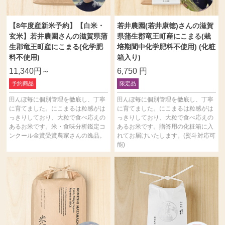
【8年度産新米予約】【白米・
若井農園(若井康徳)さんの滋賀
玄米】若井農園さんの滋賀県蒲
県蒲生郡竜王町産にこまる(栽
生郡竜王町産にこまる(化学肥
培期間中化学肥料不使用) (化粧
料不使用)
箱入り)
11,340円～
6,750
円
予約商品
限定品
田んぼ毎に個別管理を徹底し、丁寧
田んぼ毎に個別管理を徹底し、丁寧
に育てました。にこまるは粒感がは
に育てました。にこまるは粒感がは
っきりしており、大粒で食べ応えの
っきりしており、大粒で食べ応えの
あるお米です。米・食味分析鑑定コ
あるお米です。贈答用の化粧箱に入
ンクール金賞受賞農家さんの逸品。
れてお届けいたします。(熨斗対応可
能)