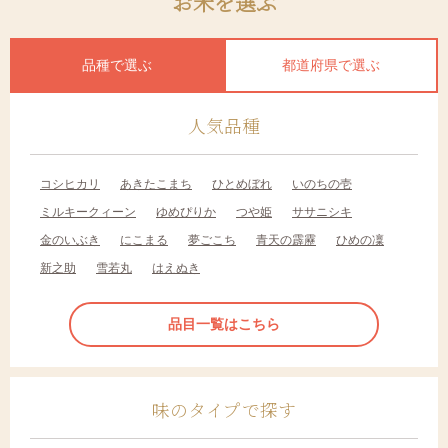
お米を選ぶ
品種で選ぶ
都道府県で選ぶ
人気品種
コシヒカリ
あきたこまち
ひとめぼれ
いのちの壱
ミルキークィーン
ゆめぴりか
つや姫
ササニシキ
金のいぶき
にこまる
夢ごこち
青天の霹靂
ひめの凜
新之助
雪若丸
はえぬき
品目一覧はこちら
味のタイプで探す