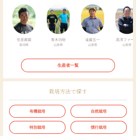
笠原農園
青木功樹
遠藤五一
黒澤ファー
新潟県
山形県
山形県
山形県
生産者一覧
栽培方法で探す
有機栽培
自然栽培
特別栽培
慣行栽培