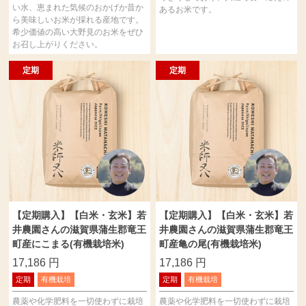
い水、恵まれた気候のおかげか昔か
あるお米です。
ら美味しいお米が採れる産地です。
希少価値の高い大野見のお米をぜひ
お召し上がりください。
定期
定期
【定期購入】【白米・玄米】若
【定期購入】【白米・玄米】若
井農園さんの滋賀県蒲生郡竜王
井農園さんの滋賀県蒲生郡竜王
町産にこまる(有機栽培米)
町産亀の尾(有機栽培米)
17,186
円
17,186
円
定期
有機栽培
定期
有機栽培
農薬や化学肥料を一切使わずに栽培
農薬や化学肥料を一切使わずに栽培