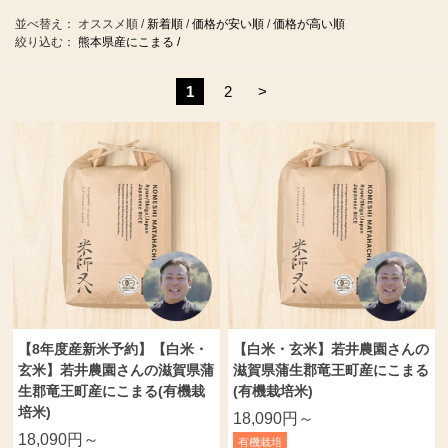
並べ替え：
オススメ順
/
新着順
/
価格が安い順
/
価格が高い順
絞り込む：
熊本県産にこまる /
1
2
>
【8年度産新米予約】【白米・
【白米・玄米】若井農園さんの
玄米】若井農園さんの滋賀県蒲
滋賀県蒲生郡竜王町産にこまる
生郡竜王町産にこまる(有機栽
(有機栽培米)
培米)
18,090円～
18,090円～
有機栽培