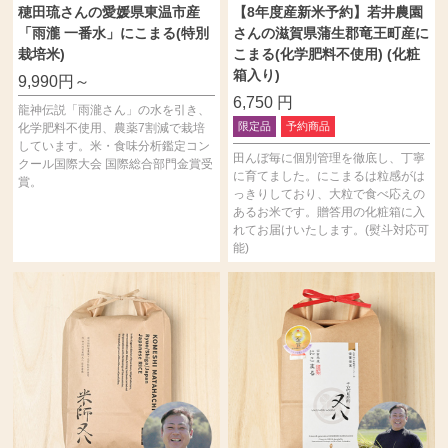
穂田琉さんの愛媛県東温市産
【8年度産新米予約】若井農園
「雨瀧 一番水」にこまる(特別
さんの滋賀県蒲生郡竜王町産に
栽培米)
こまる(化学肥料不使用) (化粧
箱入り)
9,990円～
6,750
円
龍神伝説「雨瀧さん」の水を引き、
限定品
予約商品
化学肥料不使用、農薬7割減で栽培
しています。米・食味分析鑑定コン
田んぼ毎に個別管理を徹底し、丁寧
クール国際大会 国際総合部門金賞受
に育てました。にこまるは粒感がは
賞。
っきりしており、大粒で食べ応えの
あるお米です。贈答用の化粧箱に入
れてお届けいたします。(熨斗対応可
能)