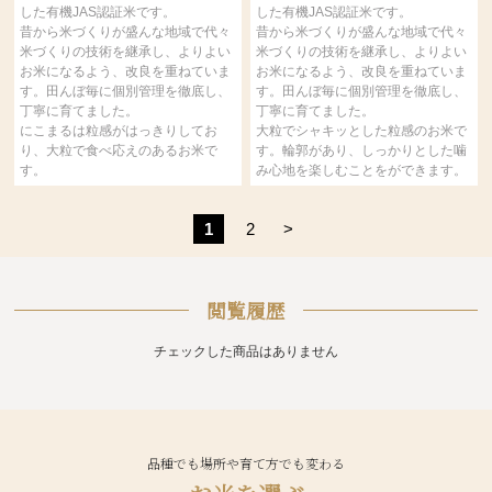
した有機JAS認証米です。
した有機JAS認証米です。
昔から米づくりが盛んな地域で代々
昔から米づくりが盛んな地域で代々
米づくりの技術を継承し、よりよい
米づくりの技術を継承し、よりよい
お米になるよう、改良を重ねていま
お米になるよう、改良を重ねていま
す。田んぼ毎に個別管理を徹底し、
す。田んぼ毎に個別管理を徹底し、
丁寧に育てました。
丁寧に育てました。
にこまるは粒感がはっきりしてお
大粒でシャキッとした粒感のお米で
り、大粒で食べ応えのあるお米で
す。輪郭があり、しっかりとした噛
す。
み心地を楽しむことをができます。
1
2
>
閲覧履歴
チェックした商品はありません
品種でも場所や育て方でも変わる