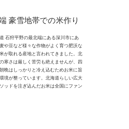
端 豪雪地帯での米作り
道 石狩平野の最北端にある深川市にあ
麦や豆など様々な作物がよく育つ肥沃な
米が取れる産地と言われてきました。北
の寒さは厳しく苦労も絶えませんが、四
朝晩はしっかりと冷え込むためお米に旨
環境が整っています。北海道らしい広大
ソッドを注ぎ込んだお米は全国にファン