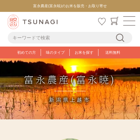
富永農産(富永暁)のお米を販売・お取り寄せ
初めての方
味のタイプ
お米を探す
送料無料
富永農産(富永暁)
新潟県上越市