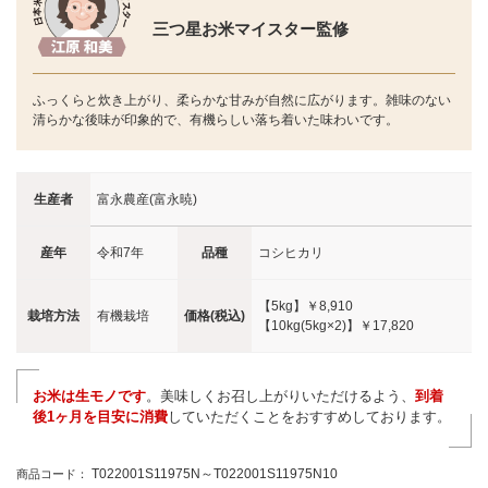
三つ星お米マイスター監修
ふっくらと炊き上がり、柔らかな甘みが自然に広がります。雑味のない
清らかな後味が印象的で、有機らしい落ち着いた味わいです。
生産者
富永農産(富永暁)
産年
令和7年
品種
コシヒカリ
【5kg】
￥8,910
栽培方法
有機栽培
価格(税込)
【10kg(5kg×2)】
￥17,820
お米は生モノです
。美味しくお召し上がりいただけるよう、
到着
後1ヶ月を目安に消費
していただくことをおすすめしております。
T022001S11975N～T022001S11975N10
商品コード：