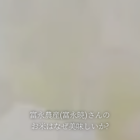
富永農産(富永暁)さんの
お米はなぜ美味しいか?