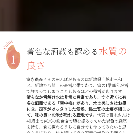
水質の
著名な酒蔵も認める
良さ
富永農産さんの田んぼがあるのは新潟県上越市三和
区。新潟でも随一の豪雪地帯であり、家の1階部分が雪
で埋まってしまうこともあるほどの積雪があります。
清らなか雪解け水は非常に豊富であり、すぐ近くに有
名な酒蔵である「雪中梅」があり、水の美しさはお墨
付き。四季がはっきりした気候、粘土質の土壌が相まっ
て、味の良いお米が取れる産地です。
代表の富永さんは
40歳まで東京の飲食店で腕を振るっていた異色の経歴
を持ち、食に携わるうちに自分でも作ってみたいと思
うようになり、代々続いてきた家業の米作りを継ぐこ