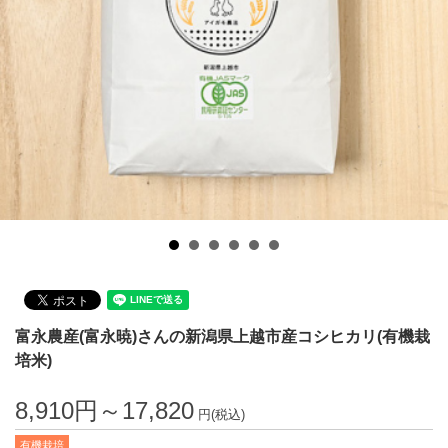
富永農産(富永暁)さんの新潟県上越市産コシヒカリ(有機栽
培米)
8,910円～17,820
円(税込)
有機栽培