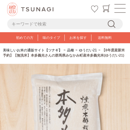
初めての方
味のタイプ
お米を探す
送料無料
美味しいお米の通販サイト【ツナギ】
品種
ゆうだい21
【8年度産新米
予約】【無洗米】本多義光さんの群馬県みなかみ町産本多義光米(ゆうだい21)