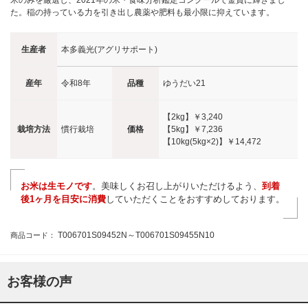
米のみを厳選し、2021年の米・食味分析鑑定コンクールで金賞に輝きまし
た。稲の持っている力を引き出し農薬や肥料も最小限に抑えています。
生産者
本多義光(アグリサポート)
産年
令和8年
品種
ゆうだい21
【2kg】
￥3,240
栽培方法
慣行栽培
価格
【5kg】
￥7,236
【10kg(5kg×2)】
￥14,472
お米は生モノです
。美味しくお召し上がりいただけるよう、
到着
後1ヶ月を目安に消費
していただくことをおすすめしております。
T006701S09452N～T006701S09455N10
商品コード：
お客様の声