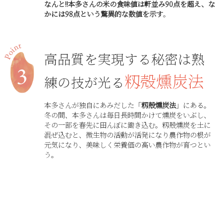
なんと!!本多さんの米の食味値は軒並み90点を超え、な
かには98点という驚異的な数値を示す
。
高品質を実現する秘密は熟
籾殻燻炭法
練の技が光る
本多さんが独自にあみだした「
籾殻燻炭法
」にある。
冬の間、本多さんは毎日長時間かけて燻炭をいぶし、
その一部を春先に田んぼに鋤き込む。籾殻燻炭を土に
混ぜ込むと、微生物の活動が活発になり農作物の根が
元気になり、美味しく栄養価の高い農作物が育つとい
う。