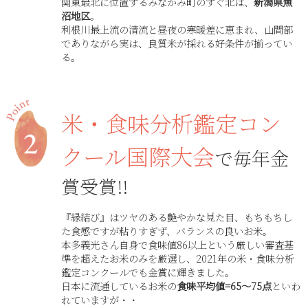
関東最北に位置するみなかみ町のすぐ北は、
新潟県魚
沼地区
。
利根川最上流の清流と昼夜の寒暖差に恵まれ、山間部
でありながら実は、良質米が採れる好条件が揃ってい
る。
米・食味分析鑑定コン
クール国際大会
で毎年金
賞受賞!!
『縁結び』はツヤのある艶やかな見た目、もちもちし
た食感ですが粘りすぎず、バランスの良いお米。
本多義光さん自身で食味値86以上という厳しい審査基
準を超えたお米のみを厳選し、2021年の米・食味分析
鑑定コンクールでも金賞に輝きました。
日本に流通しているお米の
食味平均値=65〜75点
といわ
れていますが・・