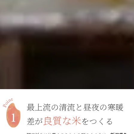
最上流の清流と昼夜の寒暖
良質な米
差が
をつくる