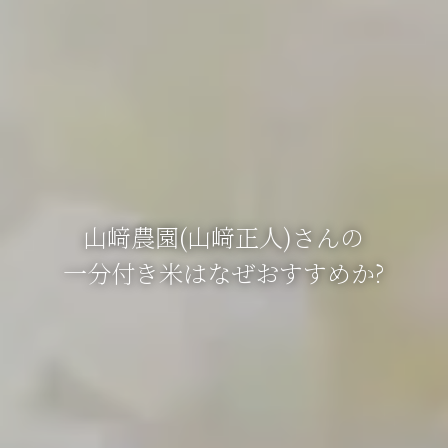
山﨑農園(山﨑正人)さんの
一分付き米はなぜおすすめか?