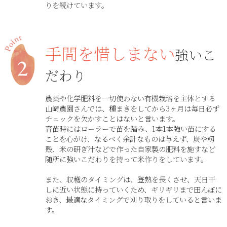
りを続けています。
手間を惜しまない
強いこ
だわり
農薬や化学肥料を一切使わない有機栽培を主体とする
山﨑農園さんでは、種まきをしてから3ヶ月は毎日必ず
チェックを欠かすことはないと言います。
育苗時にはローラーで苗を踏み、1本1本強い苗にする
ことを心がけ、なるべく余計なものは与えず、炭や籾
殻、米の研ぎ汁などで作った自家製の肥料を施すなど
随所に強いこだわりを持って米作りをしています。
また、収穫のタイミングは、登熟を長くさせ、天日干
しに近い状態に持っていくため、ギリギリまで田んぼに
おき、最適なタイミングで刈り取りをしていると言いま
す。