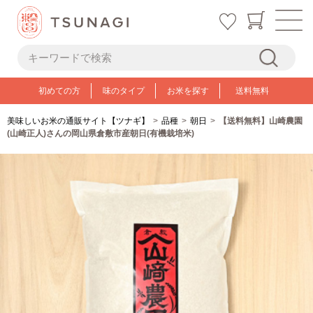
初めての方
味のタイプ
お米を探す
送料無料
美味しいお米の通販サイト【ツナギ】
品種
朝日
【送料無料】山崎農園
(山崎正人)さんの岡山県倉敷市産朝日(有機栽培米)