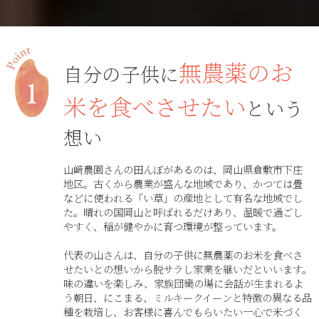
無農薬のお
自分の子供に
米を食べさせたい
という
想い
山﨑農園さんの田んぼがあるのは、岡山県倉敷市下庄
地区。古くから農業が盛んな地域であり、かつては畳
などに使われる「い草」の産地として有名な地域でし
た。晴れの国岡山と呼ばれるだけあり、温暖で過ごし
やすく、稲が健やかに育つ環境が整っています。
代表の山さんは、自分の子供に無農薬のお米を食べさ
せたいとの想いから脱サラし家業を継いだといいます。
味の違いを楽しみ、家族団欒の場に会話が生まれるよ
う朝日、にこまる、ミルキークイーンと特徴の異なる品
種を栽培し、お客様に喜んでもらいたい一心で米づく