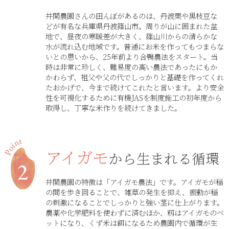
井関農園さんの田んぼがあるのは、丹波栗や黒枝豆な
どが有名な兵庫県丹波篠山市。周りが山に囲まれた盆
地で、昼夜の寒暖差が大きく、篠山川からの清らかな
水が流れ込む地域です。普通にお米を作ってもつまらな
いとの思いから、25年前より合鴨農法をスタート。当
時は非常に珍しく、難易度の高い農法であったにもか
かわらず、祖父や父の代でしっかりと基礎を作ってくれ
たおかげで、今まで続けてこれたと言います。より安全
性を可視化するために有機JASを制度施工の初年度から
取得し、丁寧な米作りを続けてきました。
アイガモ
から生まれる循環
井関農園の特徴は「アイガモ農法」です。アイガモが稲
の間を歩き回ることで、雑草の発生を抑え、振動が稲
の刺激になることでしっかりと強い茎に仕上がります。
農薬や化学肥料を使わずに済むほか、籾はアイガモのベ
ットになり、くず米は餌になるため農園内で循環が生