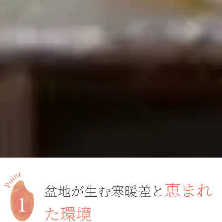
恵まれ
盆地が生む寒暖差と
た環境