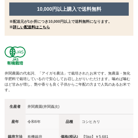
10,000円以上購入で送料無料
※配送元が1か所につき10,000円以上で送料無料になります。
※
詳しい配送料はこちら
井関農園の代名詞、「アイガモ農法」で栽培されたお米です。無農薬・無化
学肥料で栽培しているので安心してお召し上がりいただけます。噛めば噛む
ほど甘みが増し、艶や香りも良く子供からご年配の方まで人気のあるお米で
す。
生産者
井関農園(井関義次)
産年
令和6年
品種
コシヒカリ
栽培方法
有機栽培
価格(税込)
【5kg】
￥5,681