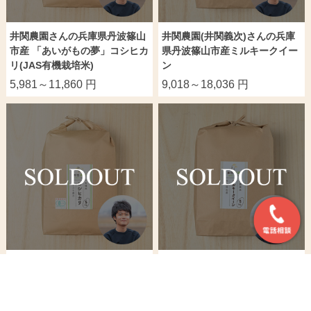
井関農園さんの兵庫県丹波篠山
井関農園(井関義次)さんの兵庫
市産 「あいがもの夢」コシヒカ
県丹波篠山市産ミルキークイー
リ(JAS有機栽培米)
ン
5,981～11,860 円
9,018～18,036 円
【定期購入】井関農園さんの兵
【定期購入】井関農園(井関義
庫県丹波篠山市産 「あいがもの
次)さんの兵庫県丹波篠山市産
夢」コシヒカリ(有機栽培米)
ミルキークイーン