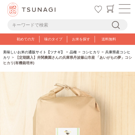
初めての方
味のタイプ
お米を探す
送料無料
美味しいお米の通販サイト【ツナギ】
品種
コシヒカリ
兵庫県産コシヒ
カリ
【定期購入】井関農園さんの兵庫県丹波篠山市産 「あいがもの夢」コシ
ヒカリ(有機栽培米)