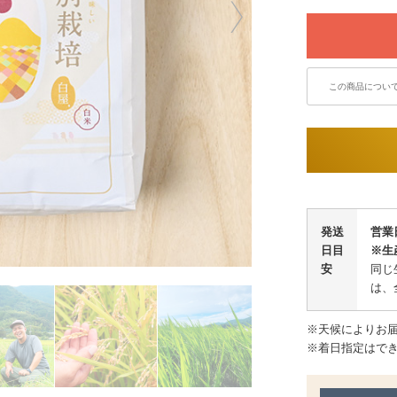
この商品につい
発送
営業
日目
※生
安
同じ
は、
※天候によりお
※着日指定はで