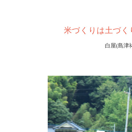
米づくりは土づく
白屋(島津