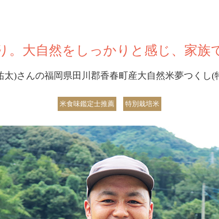
り。大自然をしっかりと感じ、家族
祐太)さんの福岡県田川郡香春町産大自然米夢つくし(
米食味鑑定士推薦
特別栽培米