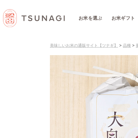
お米を選ぶ
お米ギフト
美味しいお米の通販サイト【ツナギ】
>
品種
>