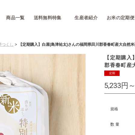
商品一覧
送料無料特集
生産者紹介
お米の定期便
夢つくし
>
【定期購入】白屋(島津祐太)さんの福岡県田川郡香春町産大自然米
【定期購入
郡香春町産
定期
5,233円～
規格
数 量