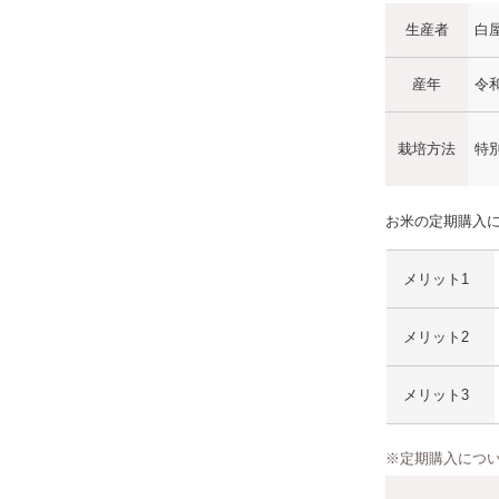
生産者
白屋
産年
令
栽培方法
特
お米の定期購入
メリット1
メリット2
メリット3
※定期購入につ