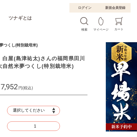
ログイン
新規会員登録
ツナギとは
カート
検索
マイページ
夢つくし(特別栽培米)
】白屋(島津祐太)さんの福岡県田川
大自然米夢つくし(特別栽培米)
7,952
円(税込)