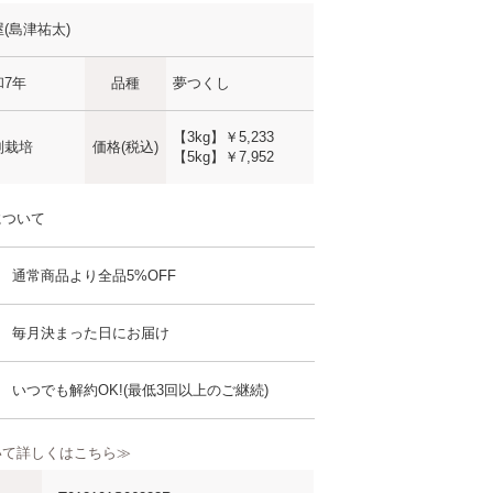
(島津祐太)
和7年
品種
夢つくし
【3kg】
￥5,233
別栽培
価格(税込)
【5kg】
￥7,952
について
通常商品より全品5%OFF
毎月決まった日にお届け
いつでも解約OK!(最低3回以上のご継続)
いて詳しくはこちら≫