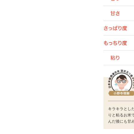
キラキラとし
りと粘るお米
んだ後にも甘