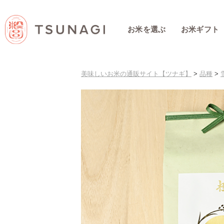
お米を選ぶ
お米ギフト
美味しいお米の通販サイト【ツナギ】
>
品種
>