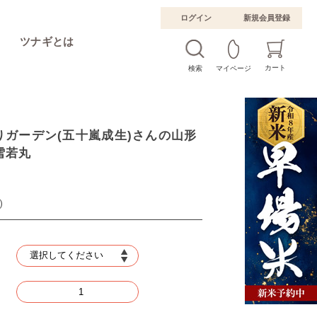
ログイン
新規会員登録
ツナギとは
カート
検索
マイページ
りガーデン(五十嵐成生)さんの山形
雪若丸
)