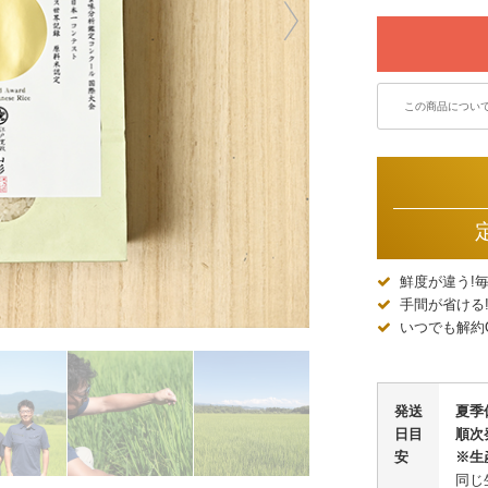
この商品につい
鮮度が違う!
手間が省ける
いつでも解約
発送
夏季
日目
順次
安
※生
同じ