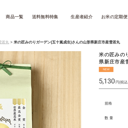
商品一覧
送料無料特集
生産者紹介
お米の定期便
雪若丸
>
米の匠みのりガーデン(五十嵐成生)さんの山形県新庄市産雪若丸
米の匠みの
県新庄市産
NEW
5,130
円(税込
規格
数 量