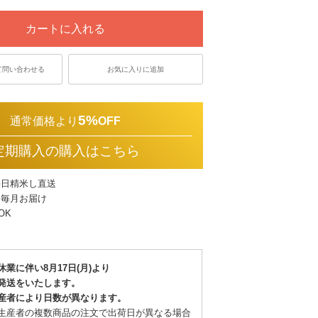
カートに入れる
て問い合わせる
お気に入りに追加
5%
通常価格より
OFF
定期購入の購入はこちら
毎日精米し直送
!毎月お届け
OK
休業に伴い8月17日(月)より
発送をいたします。
産者により日数が異なります。
生産者の複数商品の注文で出荷日が異なる場合