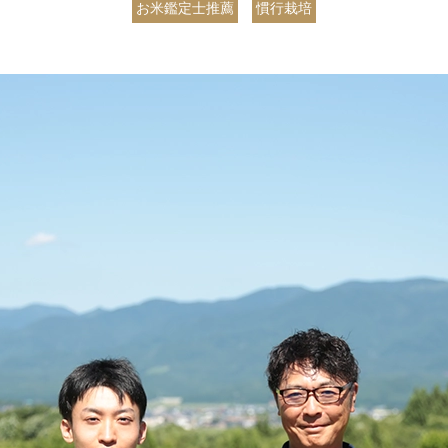
お米鑑定士推薦
慣行栽培