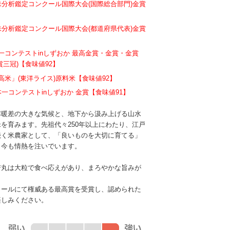
味分析鑑定コンクール国際大会(国際総合部門)金賞
味分析鑑定コンクール国際大会(都道府県代表)金賞
一コンテストinしずおか 最高金賞・金賞・金賞
賞三冠)【食味値92】
高米」(東洋ライス)原料米【食味値92】
本一コンテストinしずおか 金賞【食味値91】
寒暖差の大きな気候と、地下から汲み上げる山水
を育みます。先祖代々250年以上にわたり、江戸
続く米農家として、「良いものを大切に育てる」
、今も情熱を注いでいます。
若丸は大粒で食べ応えがあり、まろやかな旨みが
。
クールにて権威ある最高賞を受賞し、認められた
楽しみください。