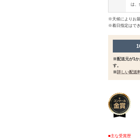
は、
※天候によりお
※着日指定はで
※配送元が1か
す。
※
詳しい配送
■主な受賞歴