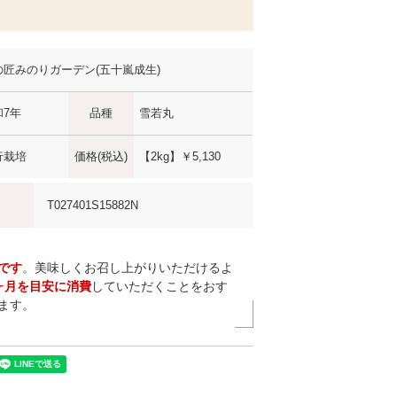
の匠みのりガーデン(五十嵐成生)
和7年
品種
雪若丸
行栽培
価格(税込)
【2kg】
￥5,130
T027401S15882N
です
。美味しくお召し上がりいただけるよ
ヶ月を目安に消費
していただくことをおす
ます。