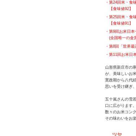
第24回米・食
【食味値92】
第25回米・食
【食味値91】
第9回お米日本
(全国唯一の金
第8回「世界最
第11回お米日
山形県新庄市の
が、美味しいお米
寛政期から八代
思いを受け継ぎ
五十嵐さんの雪
口に広がります
数々のお米コン
その味わいをお