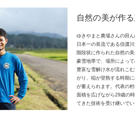
自然の美が作る
ゆきやまと農場さんの田ん
日本一の長流である信濃川
階段状に作られた自然の美
豪雪地帯で、場所によって
豊富な雪解け水が流れこむ
がり、稲が登熟する時期に
が蓄えられます。代表の村
面積を広げながら29歳の
てきた技術を受け継いでい