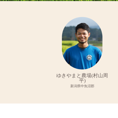
ゆきやまと農場(村山周
平)
新潟県中魚沼郡