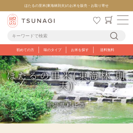
ほたるの里米(東海林則夫)のお米を販売・お取り寄せ
初めての方
味のタイプ
お米を探す
送料無料
ほたるの里米(東海林 則
夫)
新潟県村上市