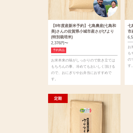
【8年度産新米予約】七島農産(七島和
七
美)さんの佐賀県小城市産さがびより
市
(特別栽培米)
6,
2,376
円
〜
お
予約商品
も
の
お米本来の味がしっかりので炊き立ては
す
もちろんの事、冷めてもおいしく頂ける
ので、おにぎりやお弁当におすすめで
す。
定期