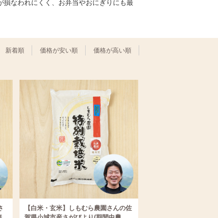
が損なわれにくく、お弁当やおにぎりにも最
新着順
価格が安い順
価格が高い順
さ
【白米・玄米】しもむら農園さんの佐
培
賀県小城市産さがびより(期間中農