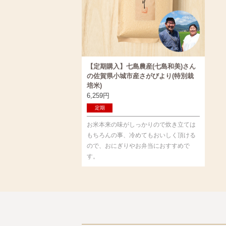
【定期購入】七島農産(七島和美)さん
の佐賀県小城市産さがびより(特別栽
培米)
6,259
円
定期
お米本来の味がしっかりので炊き立ては
もちろんの事、冷めてもおいしく頂ける
ので、おにぎりやお弁当におすすめで
す。