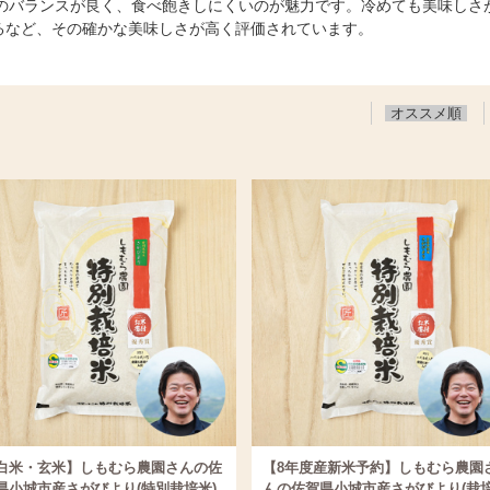
のバランスが良く、食べ飽きしにくいのが魅力です。冷めても美味しさ
するなど、その確かな美味しさが高く評価されています。
オススメ順
白米・玄米】しもむら農園さんの佐
【8年度産新米予約】しもむら農園
県小城市産さがびより(特別栽培米)
んの佐賀県小城市産さがびより(栽