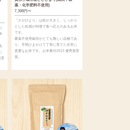
薬・化学肥料不使用)
7,398
円
〜
『さがびより』は粒が大きく、しっかり
とした粒感が特徴で食べ応えのあるお米
り
です。
米
農薬不使用栽培がとても難しい品種であ
り、手間ひまかけて丁寧に育てた非常に
あ
貴重なお米です。お米番付2023 優秀賞受
に
賞。
賞受