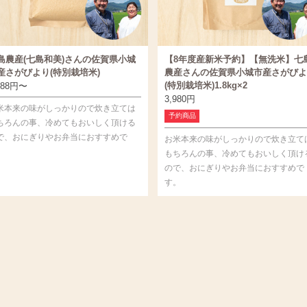
島農産(七島和美)さんの佐賀県小城
【8年度産新米予約】【無洗米】七
産さがびより(特別栽培米)
農産さんの佐賀県小城市産さがびよ
(特別栽培米)1.8kg×2
588
円
〜
3,980
円
米本来の味がしっかりので炊き立ては
予約商品
ちろんの事、冷めてもおいしく頂ける
で、おにぎりやお弁当におすすめで
お米本来の味がしっかりので炊き立て
。
もちろんの事、冷めてもおいしく頂け
ので、おにぎりやお弁当におすすめで
す。