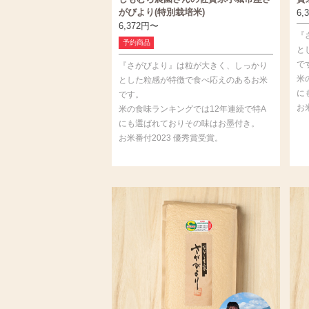
がびより(特別栽培米)
6,
6,372
円
〜
『
予約商品
と
で
『さがびより』は粒が大きく、しっかり
米
とした粒感が特徴で食べ応えのあるお米
に
です。
お
米の食味ランキングでは12年連続で特A
にも選ばれておりその味はお墨付き。
お米番付2023 優秀賞受賞。