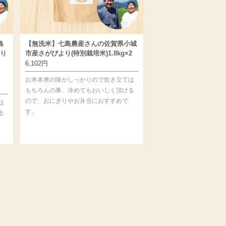
島
【無洗米】七島農産さんの佐賀県小城
り
市産さがびより(特別栽培米)1.8kg×2
6,102
円
お米本来の味がしっかりので炊き立ては
もちろんの事、冷めてもおいしく頂ける
ので、おにぎりやお弁当におすすめで
は
す。
る