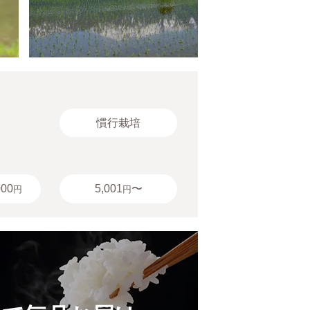
慣行栽培
000
5,001
〜
円
円