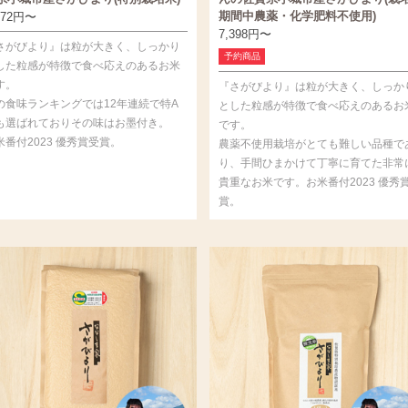
期間中農薬・化学肥料不使用)
372
円
〜
7,398
円
〜
さがびより』は粒が大きく、しっかり
予約商品
した粒感が特徴で食べ応えのあるお米
す。
『さがびより』は粒が大きく、しっか
の食味ランキングでは12年連続で特A
とした粒感が特徴で食べ応えのあるお
も選ばれておりその味はお墨付き。
です。
米番付2023 優秀賞受賞。
農薬不使用栽培がとても難しい品種で
り、手間ひまかけて丁寧に育てた非常
貴重なお米です。お米番付2023 優秀
賞。