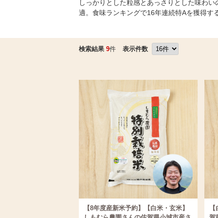
しっかりとした粒感とあっさりとした味わい
適。食味ランキングで16年連続特Aを獲得
検索結果
9
件
表示件数
【8年度産新米予約】【白米・玄米】
【
しもむら農園さんの佐賀県小城市産さ
賀