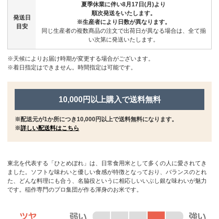
夏季休業に伴い8月17日(月)より
順次発送をいたします。
発送日
※生産者により日数が異なります。
目安
同じ生産者の複数商品の注文で出荷日が異なる場合は、全て揃
い次第に発送いたします。
※天候によりお届け時期が変更する場合がございます。
※着日指定はできません。時間指定は可能です。
10,000円以上購入で送料無料
※配送元が1か所につき10,000円以上で送料無料になります。
※
詳しい配送料はこちら
東北を代表する「ひとめぼれ」は、日常食用米として多くの人に愛されてき
ました。ソフトな味わいと優しい食感が特徴となっており、バランスのとれ
た、どんな料理にも合う、名脇役というに相応しいいぶし銀な味わいが魅力
です。稲作専門のプロ集団が作る渾身のお米です。