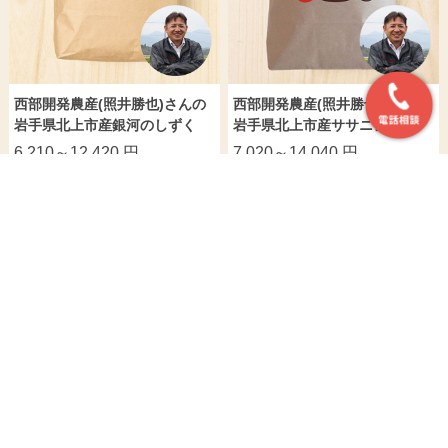
西部開発農産(照井勝也)さんの
西部開発農産(照井勝也)さんの
岩手県北上市産銀河のしずく
岩手県北上市産ササニシキ
6,210～12,420 円
7,020～14,040 円
おすすめ商品
【定期購入】【白米・玄
富永農産(富永暁)さんの
【白米・玄米】ヤマチョ
米】粋き活き農場さんの
新潟県上越市産新之助
ウ(佐々木大作)さんの秋