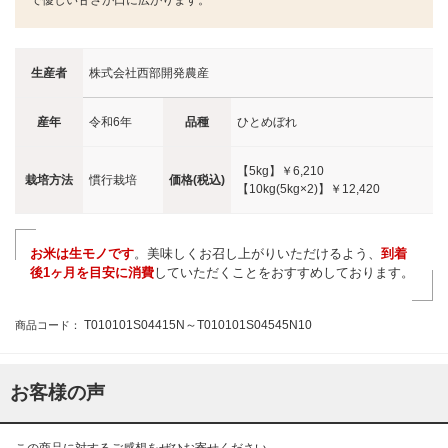
で優しい甘さが口に広がります。
生産者
株式会社西部開発農産
産年
令和6年
品種
ひとめぼれ
【5kg】
￥6,210
栽培方法
慣行栽培
価格(税込)
【10kg(5kg×2)】
￥12,420
お米は生モノです
。美味しくお召し上がりいただけるよう、
到着
後1ヶ月を目安に消費
していただくことをおすすめしております。
T010101S04415N～T010101S04545N10
商品コード：
お客様の声
この商品に対するご感想をぜひお寄せください。