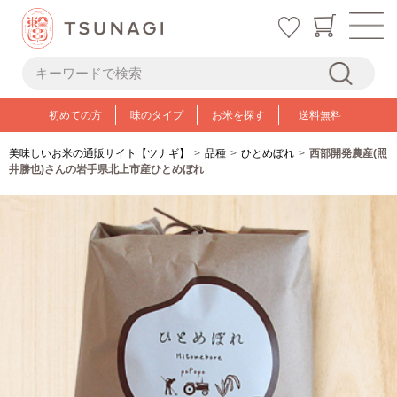
初めての方
味のタイプ
お米を探す
送料無料
美味しいお米の通販サイト【ツナギ】
品種
ひとめぼれ
西部開発農産(照
井勝也)さんの岩手県北上市産ひとめぼれ