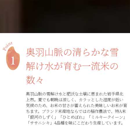
奥羽山脈の清らかな雪
解け水が育む一流米の
数々
奥羽山脈の雪解け水と肥沃な土壌に恵まれた岩手県北
上市。夏でも朝晩は涼しく、カラッとした湿度が低い
気候のため、お米の甘さが蓄えられた美味しいお米が育
ちます。ブランド米産地ならではの稲作農法で、特A米
「銀河のしずく」「ひとめぼれ」「ミルキークイーン」
「ササニシキ」4品種を味にこだわり生産しています。