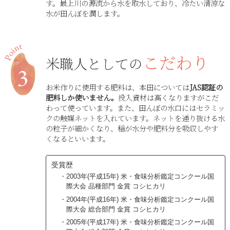
す。最上川の源流から水を取水しており、冷たい清涼な
水が田んぼを潤します。
こだわり
米職人としての
お米作りに使用する肥料は、本田については
JAS認証の
肥料しか使いません。
投入資材は高くなりますがこだ
わって使っています。また、田んぼの水口にはセラミッ
クの触媒ネットを入れています。ネットを通り抜ける水
の粒子が細かくなり、稲が水分や肥料分を吸収しやす
くなるといいます。
受賞歴
2003年(平成15年) 米・食味分析鑑定コンクール国
際大会 品種部門 金賞 コシヒカリ
2004年(平成16年) 米・食味分析鑑定コンクール国
際大会 総合部門 金賞 コシヒカリ
2005年(平成17年) 米・食味分析鑑定コンクール国