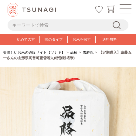
初めての方
味のタイプ
お米を探す
送料無料
美味しいお米の通販サイト【ツナギ】
品種
雪若丸
【定期購入】遠藤五
一さんの山形県高畠町産雪若丸(特別栽培米)