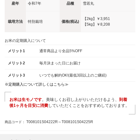
産年
令和7年
品種
雪若丸
【2kg】
￥3,951
栽培方法
特別栽培
価格(税込)
【5kg】
￥8,208
お米の定期購入について
メリット1
通常商品より全品5%OFF
メリット2
毎月決まった日にお届け
メリット3
いつでも解約OK!(最低3回以上のご継続)
※定期購入について詳しくはこちら≫
お米は生モノです
。美味しくお召し上がりいただけるよう、
到着
後1ヶ月を目安に消費
していただくことをおすすめしております。
T008101S04222R～T008101S04225R
商品コード：