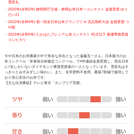
雪若丸
2020年(令和2年) 静岡県庁主催・静岡お米日本一コンテスト 金賞受賞 ゆう
だい21
2022年(令和4年) 第一回全日本お米グランプリ in 北広島町大会 金賞受賞 つ
や姫
2023年(令和5年) たかはたプレミアム米コンテスト 45才以下 最優秀賞受賞
コシヒカリ
今や日本のお米農家の中で有名な存在となった遠藤五一さん。日本最大のお
米コンクール「米食味分析鑑定コンクール」で4年連続金賞受賞し、現在日本
に7名しかいないダイヤモンド褒賞受賞者の一人となっています。雪若丸はす
っきりとみずみずしい味わい。また、化学肥料不使用、農薬7割減で栽培して
おり安心安全のお米です。
【主な出演番組】テレビ東京「カンブリア宮殿」