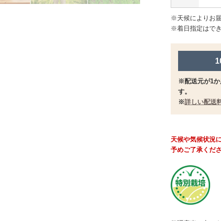
※天候によりお
※着日指定はで
※配送元が1か
す。
※
詳しい配送
天候や気候状況
予めご了承くだ