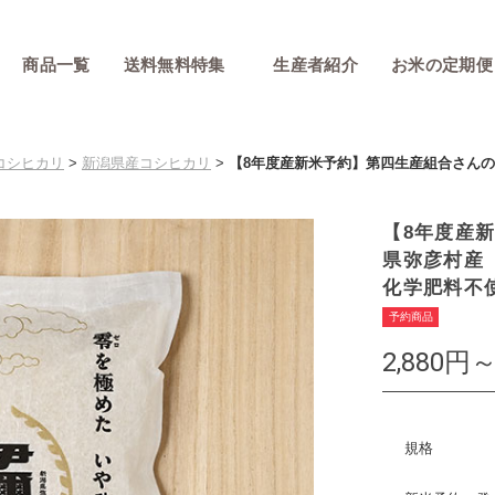
商品一覧
送料無料特集
生産者紹介
お米の定期便
コシヒカリ
>
新潟県産コシヒカリ
>
【8年度産新米予約】第四生産組合さんの
【8年度産
県弥彦村産
化学肥料不使
予約商品
2,880円～
規格