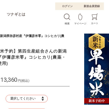
ログイン
新規会員登録
ツナギとは
カート
検索
マイページ
新潟県弥彦村産『伊彌彦米零』コシヒカリ(農
新米予約】第四生産組合さんの新潟
『伊彌彦米零』コシヒカリ(農薬・
用)
13,360
円(税込)