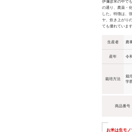
伊彌彦米の中でも
の通り、農薬・
した。特徴は、
ヤ、炊き上がり
ても優れていま
生産者
農
産年
令
栽
栽培方法
学
商品番号
お米は生モノ