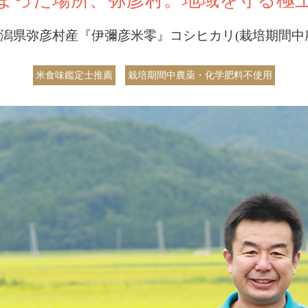
潟県弥彦村産『伊彌彦米零』コシヒカリ(栽培期間中
米食味鑑定士推薦
栽培期間中農薬・化学肥料不使用