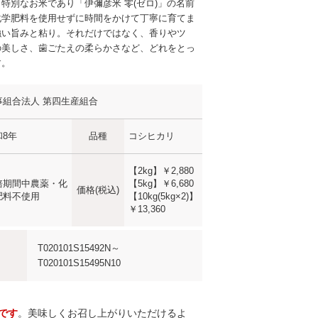
特別なお米であり「伊彌彦米 零(ゼロ)」の名前
化学肥料を使用せずに時間をかけて丁寧に育てま
強い旨みと粘り。それだけではなく、香りやツ
の美しさ、歯ごたえの柔らかさなど、どれをとっ
す。
事組合法人 第四生産組合
和8年
品種
コシヒカリ
【2kg】
￥2,880
培期間中農薬・化
【5kg】
￥6,680
価格(税込)
肥料不使用
【10kg(5kg×2)】
￥13,360
T020101S15492N～
T020101S15495N10
です
。美味しくお召し上がりいただけるよ