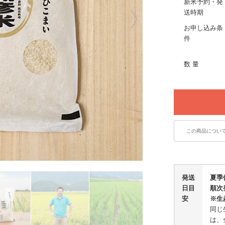
新米予約・発
送時期
お申し込み条
件
数 量
この商品につい
発送
夏季
日目
順次
安
※生
同じ
は、