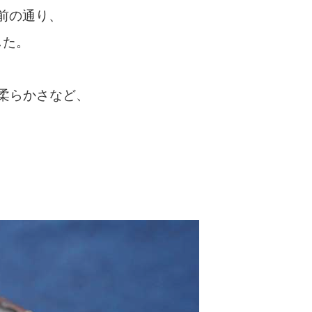
前の通り、
した。
柔らかさなど、