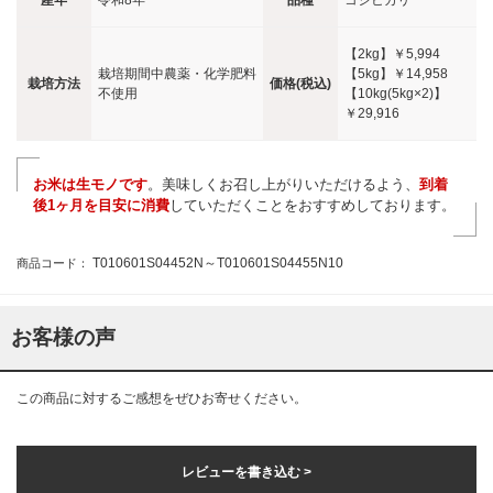
【2kg】
￥5,994
栽培期間中農薬・化学肥料
【5kg】
￥14,958
栽培方法
価格(税込)
不使用
【10kg(5kg×2)】
￥29,916
お米は生モノです
。美味しくお召し上がりいただけるよう、
到着
後1ヶ月を目安に消費
していただくことをおすすめしております。
T010601S04452N～T010601S04455N10
商品コード：
お客様の声
この商品に対するご感想をぜひお寄せください。
レビューを書き込む >