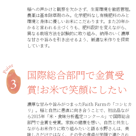
稲への声かけと観察を欠かさず、生育環境を徹底管理。
農薬は基本除草剤のみ。化学肥料なし有機肥料のみと
環境と身体に優しいお米にこだわります。また20年か
かると言われる土づくりも、肥料設計を変えながら、
異なる栽培方法を試験的に取り組み、納得のいく濃厚
な甘さや旨みを引き出せるよう、最適な米作りを探索
しています。
国際総合部門で金賞受
賞!お米で笑顔にしたい
濃厚な甘みや旨みがつまったFaith Farmの「コシヒカ
リ」。稲と自然に愚直に向き合うことで、初出品なが
ら2015年「米・食味分析鑑定コンクール」で国際総合
部門で金賞を受賞。家族の健康を想い、自然と共生し
ながらお米作りに取り組みたいと語る水野さんは、美
味しさだけではなく、その先の食卓が笑顔で満たされ