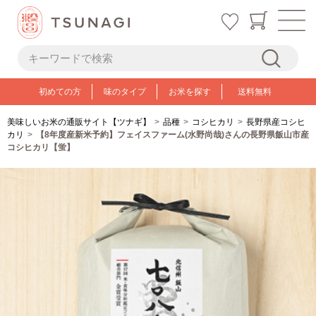
初めての方
味のタイプ
お米を探す
送料無料
美味しいお米の通販サイト【ツナギ】
品種
コシヒカリ
長野県産コシヒ
カリ
【8年度産新米予約】フェイスファーム(水野尚哉)さんの長野県飯山市産
コシヒカリ【蛍】