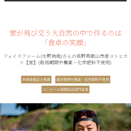
蛍が飛び交う大自然の中で作るのは
「食卓の笑顔」
フェイスファーム(水野尚哉)さんの長野県飯山市産コシヒカ
リ【蛍】(栽培期間中農薬・化学肥料不使用)
米食味鑑定士推薦
栽培期間中農薬・化学肥料不使用
コンクール国際総合部門金賞