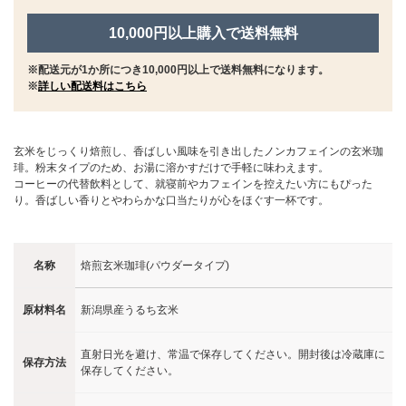
10,000円以上購入で送料無料
※配送元が1か所につき10,000円以上で送料無料になります。
※
詳しい配送料はこちら
玄米をじっくり焙煎し、香ばしい風味を引き出したノンカフェインの玄米珈
琲。粉末タイプのため、お湯に溶かすだけで手軽に味わえます。
コーヒーの代替飲料として、就寝前やカフェインを控えたい方にもぴった
り。香ばしい香りとやわらかな口当たりが心をほぐす一杯です。
名称
焙煎玄米珈琲(パウダータイプ)
原材料名
新潟県産うるち玄米
直射日光を避け、常温で保存してください。開封後は冷蔵庫に
保存方法
保存してください。