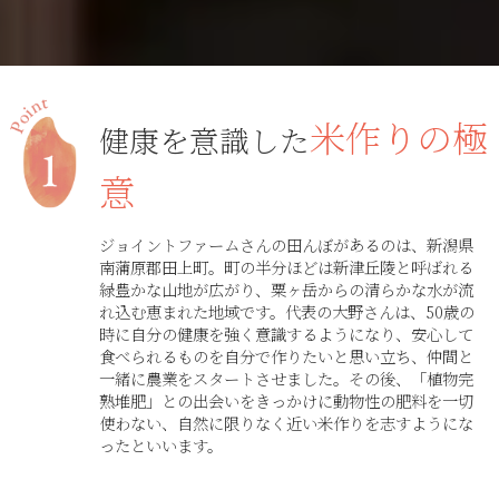
米作りの極
健康を意識した
意
ジョイントファームさんの田んぼがあるのは、新潟県
南蒲原郡田上町。町の半分ほどは新津丘陵と呼ばれる
緑豊かな山地が広がり、粟ヶ岳からの清らかな水が流
れ込む恵まれた地域です。代表の大野さんは、50歳の
時に自分の健康を強く意識するようになり、安心して
食べられるものを自分で作りたいと思い立ち、仲間と
一緒に農業をスタートさせました。その後、「植物完
熟堆肥」との出会いをきっかけに動物性の肥料を一切
使わない、自然に限りなく近い米作りを志すようにな
ったといいます。