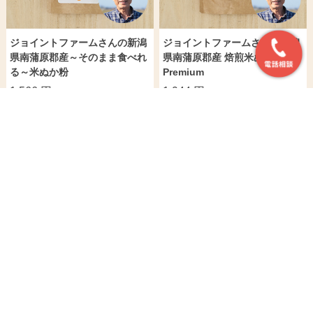
ジョイントファームさんの新潟
ジョイントファームさんの新潟
県南蒲原郡産～そのまま食べれ
県南蒲原郡産 焙煎米ぬか粉
る～米ぬか粉
Premium
1,566 円
1,944 円
おすすめ商品
【白米・玄米】奥島根弥
ミウラファーム津軽さん
ジョイントファームさん
栄さんの島根県弥栄町産
の青森県弘前市産つがる
の新潟県南蒲原郡産 焙
つや姫(栽培期間中農
ロマン(農薬5割減・化学
煎米ぬか粉Premium