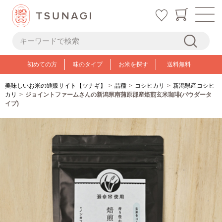
初めての方
味のタイプ
お米を探す
送料無料
美味しいお米の通販サイト【ツナギ】
品種
コシヒカリ
新潟県産コシヒ
カリ
ジョイントファームさんの新潟県南蒲原郡産焙煎玄米珈琲(パウダータ
イプ)