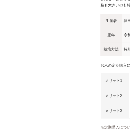
粒も大きいのも
生産者
堀
産年
令
栽培方法
特
お米の定期購入
メリット1
メリット2
メリット3
※定期購入につ