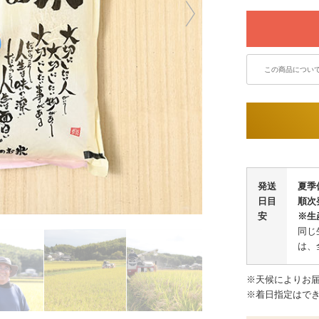
この商品につい
発送
夏季
日目
順次
安
※生
同じ
は、
※天候によりお
※着日指定はで