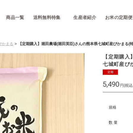
商品一覧
送料無料特集
生産者紹介
お米の定期便
ぴかまる
>
【定期購入】堀田農場(堀田英臣)さんの熊本県七城町産ぴかまる(特
【定期購入
七城町産ぴか
定期
5,490
円(税込
規格
数 量