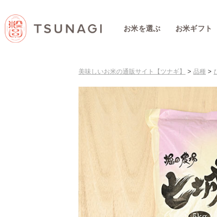
お米を選ぶ
お米ギフト
美味しいお米の通販サイト【ツナギ】
>
品種
>