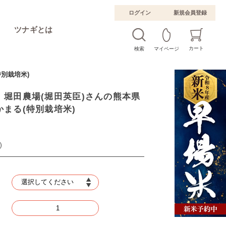
ログイン
新規会員登録
ツナギとは
カート
検索
マイページ
別栽培米)
】堀田農場(堀田英臣)さんの熊本県
まる(特別栽培米)
)