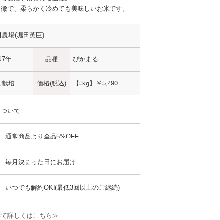
特徴で、柔らかく冷めても美味しいお米です。
田農場(堀田英臣)
和7年
品種
ぴかまる
別栽培
価格(税込)
【5kg】
￥5,490
について
通常商品より全品5%OFF
毎月決まった日にお届け
いつでも解約OK!(最低3回以上のご継続)
いて詳しくはこちら≫