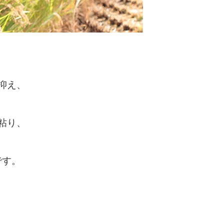
抑え、
。
粘り、
。
です。