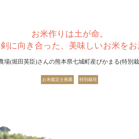
お米作りは土が命。
真剣に向き合った、美味しいお米をお
農場(堀田英臣)さんの熊本県七城町産ぴかまる(特別栽
お米鑑定士推薦
特別栽培