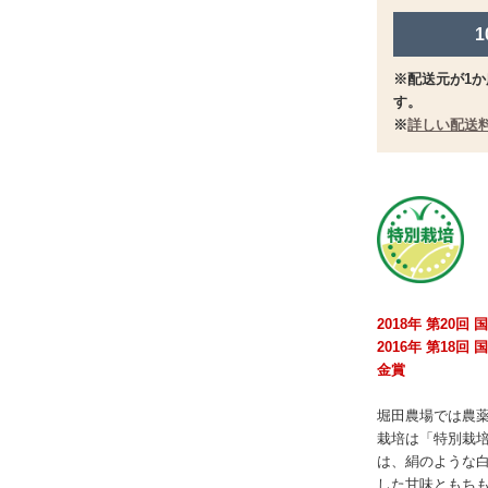
※配送元が1か
す。
※
詳しい配送
2018年 第20
2016年 第18
金賞
堀田農場では農
栽培は「特別栽
は、絹のような
した甘味ともち