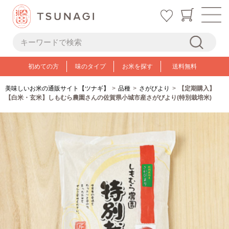
初めての方
味のタイプ
お米を探す
送料無料
美味しいお米の通販サイト【ツナギ】
品種
さがびより
【定期購入】
【白米・玄米】しもむら農園さんの佐賀県小城市産さがびより(特別栽培米)