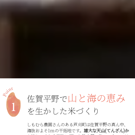
山と海の恵み
佐賀平野で
を生かした米づくり
しもむら農園さんのある芦刈町は佐賀平野の真ん中、
海抜およそ1mの干拓地です。
雄大な天山(てんざん)か