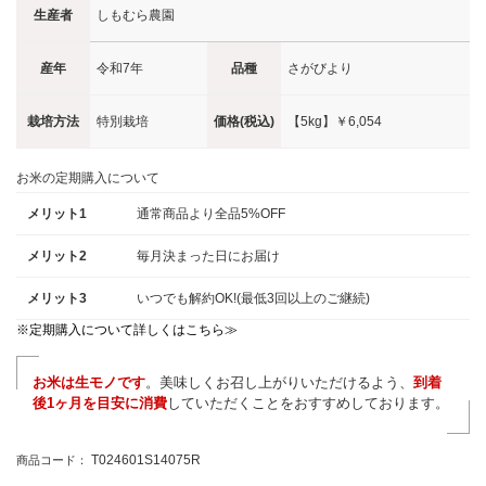
生産者
しもむら農園
産年
令和7年
品種
さがびより
栽培方法
特別栽培
価格(税込)
【5kg】
￥6,054
お米の定期購入について
メリット1
通常商品より全品5%OFF
メリット2
毎月決まった日にお届け
メリット3
いつでも解約OK!(最低3回以上のご継続)
※定期購入について詳しくはこちら≫
お米は生モノです
。美味しくお召し上がりいただけるよう、
到着
後1ヶ月を目安に消費
していただくことをおすすめしております。
T024601S14075R
商品コード：