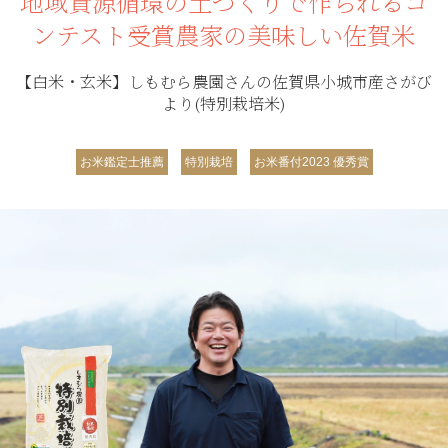
地域資源循環の土づくりで作られるコ
ンテスト受賞農家の美味しい佐賀米
【白米・玄米】しもむら農園さんの佐賀県小城市産さがび
より(特別栽培米)
お米鑑定士推薦
特別栽培
お米番付2023 優秀賞