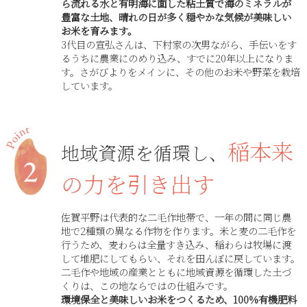
ら流れる水と有明海に面した粘土質で海のミネラルが
豊富な土地、晴れの日が多く穏やかな気候が美味しい
お米を育みます。
3代目の宣弘さんは、下村家の次男ながら、手伝いをす
るうちに農業にのめり込み、すでに20年以上になりま
す。さがびよりをメインに、その他のお米や野菜を栽培
しています。
稲本来
地域資源を循環し、
の力を引き出す
佐賀平野は代表的な二毛作地帯で、一年の間に同じ農
地で2種類の異なる作物を作ります。米と麦の二毛作を
行うため、麦わらは全量すき込み、稲わらは牧場に渡
して堆肥にしてもらい、それを田んぼに戻しています。
二毛作や地域の産業とともに地域資源を循環した土づ
くりは、この地ならではの仕組みです。
環境保全と美味しいお米をつくるため、100%有機肥料