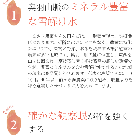
ミネラル豊富
奥羽山脈の
な雪解け水
しまさき農園さんの田んぼは、山形県南陽市、梨郷地
区にあります。近隣にはコンビニもなく、農業に特化し
たエリアで、果物と野菜、お米を栽培する複合経営の
農家が多い地域です。奥羽山脈の麓に位置し、東西を
山々に囲まれ、夏は蒸し暑く冬は豪雪の厳しい環境で
すが、豊富なミネラルを含む雪解け水で作るこの地域
のお米は高品質と評されます。代表の島崎さんは、10
代目。40年以上前から減農薬に取り組み、収量よりも
味を意識した米づくりに力を入れています。
確かな観察眼
が稲を強く
する