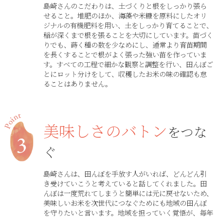
島崎さんのこだわりは、土づくりと根をしっかり張ら
せること。堆肥のほか、海藻や米糠を原料にしたオリ
ジナルの有機肥料を用い、土をしっかり育てることで、
稲が深くまで根を張ることを大切にしています。苗づく
りでも、蒔く種の数を少なめにし、通常より育苗期間
を長くすることで根がよく張った強い苗を作っていま
す。すべての工程で細かな観察と調整を行い、田んぼご
とにロット分けをして、収穫したお米の味の確認も怠
ることはありません。
美味しさのバトン
をつな
ぐ
島崎さんは、田んぼを手放す人がいれば、どんどん引
き受けていこうと考えていると話してくれました。田
んぼは一度荒れてしまうと簡単には元に戻せないため、
美味しいお米を次世代につなぐためにも地域の田んぼ
を守りたいと言います。地域を担っていく覚悟が、毎年