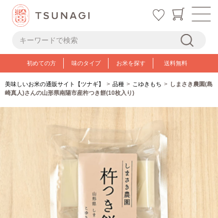
初めての方
味のタイプ
お米を探す
送料無料
美味しいお米の通販サイト【ツナギ】
品種
こゆきもち
しまさき農園(島
崎真人)さんの山形県南陽市産杵つき餅(10枚入り)