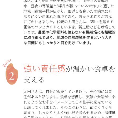
城区。よく肥えた粘土質の土壌に、山からの雪解け
水、昼夜の寒暖差と3条件が揃っている米作りに適した
地域。頸城平野が広がり、風通しも良いため病気にも
なりにくい恵まれた環境であり、昔から米作りが盛ん
に行われきました。代表の太田さんは、35haを超える
圃場でコシヒカリやこしいぶき、新之助などを栽培して
います。
農薬や化学肥料を使わない有機栽培にも積極的
に取り組んでおり、地域の自然環境を守るという大き
な目標にもしっかりと目を向けています。
強い責任感
が温かい食卓を
支える
太田さんは、自分が販売している以上、売り物には責
任があると話します。食卓を想像し、笑顔で会話が生ま
れるようなお米をイメージして日々仕事に励んでいる
と話してくれました。そのこだわりは、苗づくりから
始まり、しっかりと太く強い根を張らせるため、播種量
や日数をコントロールし緩やかに生長させることを意