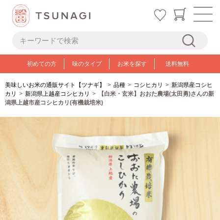
初めての方
味のタイプ
お米を探す
送料無料
美味しいお米の通販サイト【ツナギ】
品種
コシヒカリ
新潟県産コシヒ
カリ
新潟県上越産コシヒカリ
【白米・玄米】おおた農場(太田勇)さんの新
潟県上越市産コシヒカリ(有機栽培米)