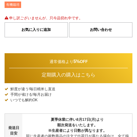
有機栽培
申し訳ございませんが、只今品切れ中です。
お気に入りに追加
お問い合わせ
5%
通常価格より
OFF
定期購入の購入はこちら
鮮度が違う!毎日精米し直送
手間が省ける!毎月お届け
いつでも解約OK
夏季休業に伴い8月17日(月)より
順次発送をいたします。
発送日
※生産者により日数が異なります。
目安
同じ生産者の複数商品の注文で出荷日が異なる場合は、全て揃