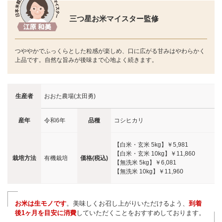
三つ星お米マイスター監修
つややかでふっくらとした粒感が楽しめ、口に広がる甘みはやわらかく
上品です。自然な旨みが後味まで心地よく続きます。
生産者
おおた農場(太田勇)
産年
令和6年
品種
コシヒカリ
【白米・玄米 5kg】
￥5,981
【白米・玄米 10kg】
￥11,860
栽培方法
有機栽培
価格(税込)
【無洗米 5kg】
￥6,081
【無洗米 10kg】
￥11,960
お米は生モノです
。美味しくお召し上がりいただけるよう、
到着
後1ヶ月を目安に消費
していただくことをおすすめしております。