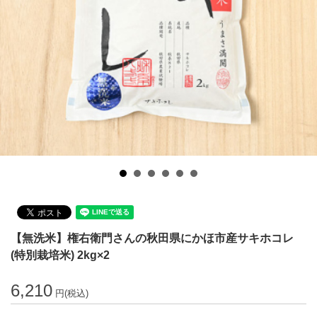
【無洗米】権右衛門さんの秋田県にかほ市産サキホコレ
(特別栽培米) 2kg×2
6,210
円(税込)