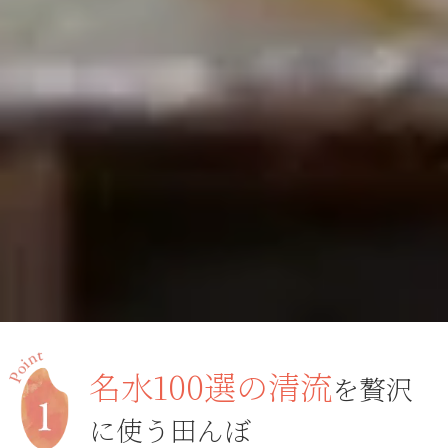
名水100選の清流
を贅沢
に使う田んぼ