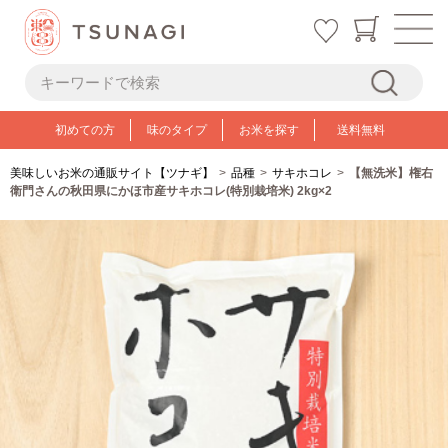
初めての方
味のタイプ
お米を探す
送料無料
美味しいお米の通販サイト【ツナギ】
品種
サキホコレ
【無洗米】権右
衛門さんの秋田県にかほ市産サキホコレ(特別栽培米) 2kg×2