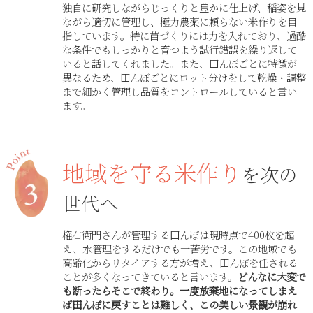
独自に研究しながらじっくりと豊かに仕上げ、稲姿を見
ながら適切に管理し、極力農薬に頼らない米作りを目
指しています。特に苗づくりには力を入れており、過酷
な条件でもしっかりと育つよう試行錯誤を繰り返して
いると話してくれました。また、田んぼごとに特徴が
異なるため、田んぼごとにロット分けをして乾燥・調整
まで細かく管理し品質をコントロールしていると言い
ます。
地域を守る米作り
を次の
世代へ
権右衛門さんが管理する田んぼは現時点で400枚を超
え、水管理をするだけでも一苦労です。この地域でも
高齢化からリタイアする方が増え、田んぼを任される
ことが多くなってきていると言います。
どんなに大変で
も断ったらそこで終わり。一度放棄地になってしまえ
ば田んぼに戻すことは難しく、この美しい景観が崩れ