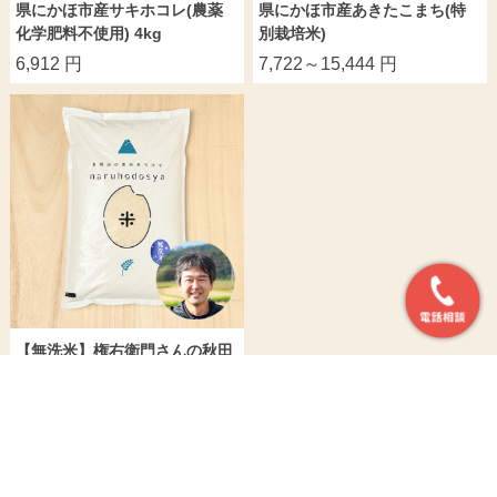
県にかほ市産サキホコレ(農薬
県にかほ市産あきたこまち(特
化学肥料不使用) 4kg
別栽培米)
6,912 円
7,722～15,444 円
【無洗米】権右衛門さんの秋田
県にかほ市産ササニシキ(栽培
期間中農薬・化学肥料不使用)
8,640～17,280 円