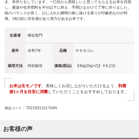
き、米作りをしています。一口目から美味しいと思ってもらえるお米を目指
し、農薬や化学肥料を半分以下に抑え、手間ひまかけて丁寧に作りました。
味のバランスが良く、口に入れた瞬間の鼻に抜ける香りが印象的なのが特
徴。1粒1粒に存在感があり弾力があるお米です。
生産者
権右衛門
産年
令和7年
品種
サキホコレ
栽培方法
特別栽培
価格(税込)
【4kg(2kg×2)】
￥6,210
お米は生モノです
。美味しくお召し上がりいただけるよう、
到着
後1ヶ月を目安に消費
していただくことをおすすめしております。
T021501S11704N
商品コード：
お客様の声