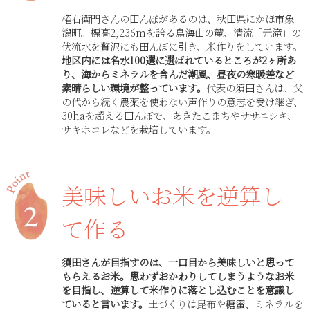
権右衛門さんの田んぼがあるのは、秋田県にかほ市象
潟町。標高2,236mを誇る鳥海山の麓、清流「元滝」の
伏流水を贅沢にも田んぼに引き、米作りをしています。
地区内には名水100選に選ばれているところが2ヶ所あ
り、海からミネラルを含んだ潮風、昼夜の寒暖差など
素晴らしい環境が整っています。
代表の須田さんは、父
の代から続く農薬を使わない声作りの意志を受け継ぎ、
30haを超える田んぼで、あきたこまちやササニシキ、
サキホコレなどを栽培しています。
美味しいお米を逆算し
て作る
須田さんが目指すのは、一口目から美味しいと思って
もらえるお米。思わずおかわりしてしまうようなお米
を目指し、逆算して米作りに落とし込むことを意識し
ていると言います。
土づくりは昆布や糖蜜、ミネラルを