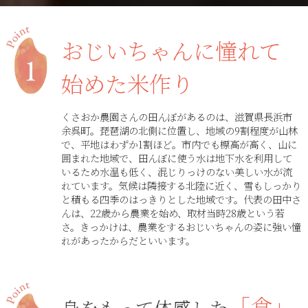
おじいちゃんに憧れて
始めた米作り
くさおか農園さんの田んぼがあるのは、滋賀県長浜市
余呉町。琵琶湖の北側に位置し、地域の9割程度が山林
で、平地はわずか1割ほど。市内でも標高が高く、山に
囲まれた地域で、田んぼに使う水は地下水を利用して
いるため水温も低く、混じりっけのない美しい水が流
れています。気候は隣接する北陸に近く、雪もしっかり
と積もる四季のはっきりとした地域です。代表の田中さ
んは、22歳から農業を始め、取材当時28歳という若
さ。きっかけは、農業をするおじいちゃんの姿に強い憧
れがあったからだといいます。
「食」
身をもって体感した