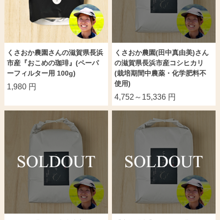
くさおか農園さんの滋賀県長浜
くさおか農園(田中真由美)さん
市産『おこめの珈琲』(ペーパ
の滋賀県長浜市産コシヒカリ
ーフィルター用 100g)
(栽培期間中農薬・化学肥料不
使用)
1,980 円
4,752～15,336 円