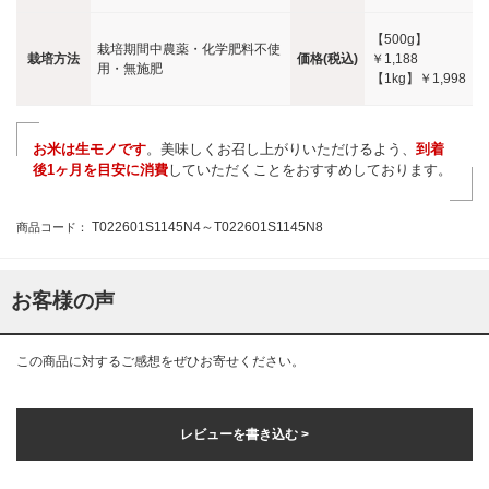
【500g】
栽培期間中農薬・化学肥料不使
栽培方法
価格(税込)
￥1,188
用・無施肥
【1kg】
￥1,998
お米は生モノです
。美味しくお召し上がりいただけるよう、
到着
後1ヶ月を目安に消費
していただくことをおすすめしております。
T022601S1145N4～T022601S1145N8
商品コード：
お客様の声
この商品に対するご感想をぜひお寄せください。
レビューを書き込む >