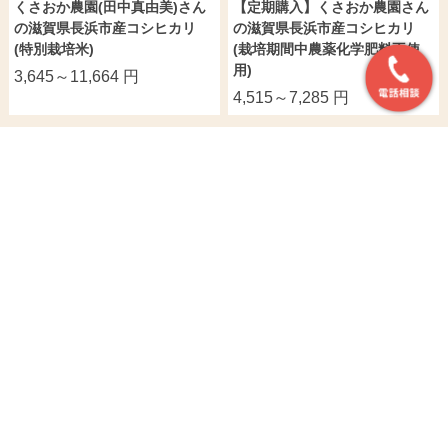
くさおか農園(田中真由美)さん
【定期購入】くさおか農園さん
の滋賀県長浜市産コシヒカリ
の滋賀県長浜市産コシヒカリ
(特別栽培米)
(栽培期間中農薬化学肥料不使
用)
3,645～11,664 円
4,515～7,285 円
おすすめ商品
【8年度産新米予約】し
【8年度産新米予約】
小田々善重さんの高知県
まさき農園(島崎真人)さ
【無洗米】本多義光さん
南国市産コシヒカリ
んの山形県南陽市産ミル
の群馬県みなかみ町産水
6,264～12,528
円(税込)
キークイーン(特別栽培
月夜(コシヒカリ)
米)
3,240～14,472
円(税込)