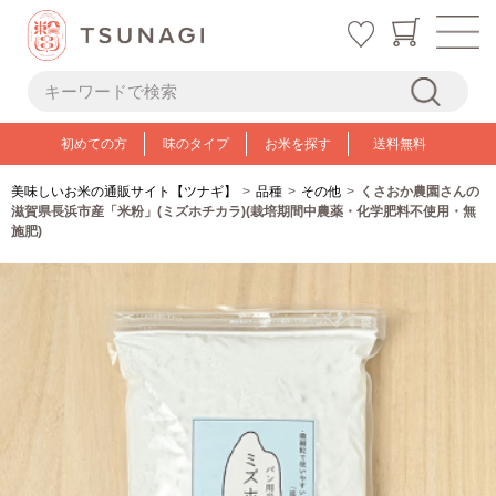
初めての方
味のタイプ
お米を探す
送料無料
美味しいお米の通販サイト【ツナギ】
品種
その他
くさおか農園さんの
滋賀県長浜市産「米粉」(ミズホチカラ)(栽培期間中農薬・化学肥料不使用・無
施肥)