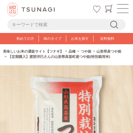
初めての方
味のタイプ
お米を探す
送料無料
美味しいお米の通販サイト【ツナギ】
品種
つや姫
山形県産つや姫
【定期購入】渡部洋巳さんの山形県高畠町産つや姫(特別栽培米)