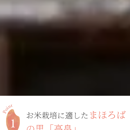
まほろば
お米栽培に適した
の里「高畠」