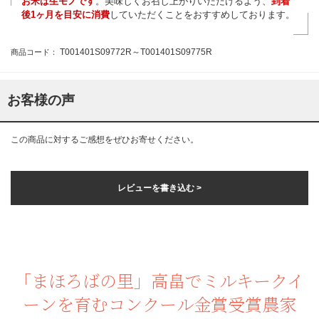
お米は生モノです
。美味しくお召し上がりいただけるよう、
到着
後1ヶ月を目安に消費
していただくことをおすすめしております。
T001401S09772R～T001401S09775R
商品コード：
お客様の声
この商品に対するご感想をぜひお寄せください。
レビューを書き込む >
「まほろばの里」高畠でミルキークイ
ーンを育むコンクール金賞受賞農家