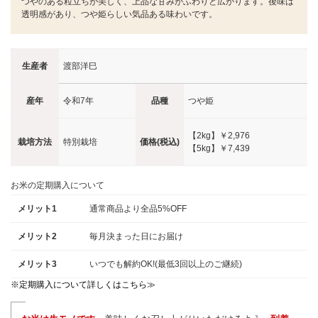
つやのある粒立ちが美しく、上品な甘みがふわりと広がります。後味は
透明感があり、つや姫らしい気品ある味わいです。
生産者
渡部洋巳
産年
令和7年
品種
つや姫
【2kg】
￥2,976
栽培方法
特別栽培
価格(税込)
【5kg】
￥7,439
お米の定期購入について
メリット1
通常商品より全品5%OFF
メリット2
毎月決まった日にお届け
メリット3
いつでも解約OK!(最低3回以上のご継続)
※定期購入について詳しくはこちら≫