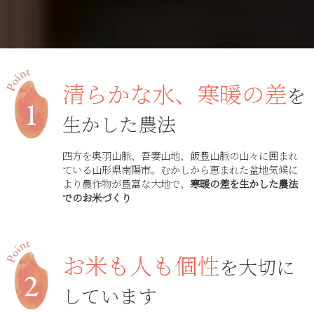
清らかな水、寒暖の差
を
生かした農法
四方を奥羽山脈、吾妻山地、飯豊山脈の山々に囲まれ
ている山形県南陽市。むかしから恵まれた盆地気候に
より農作物が豊富な大地で、
寒暖の差を生かした農法
でのお米づくり
お米も人も個性
を大切に
しています