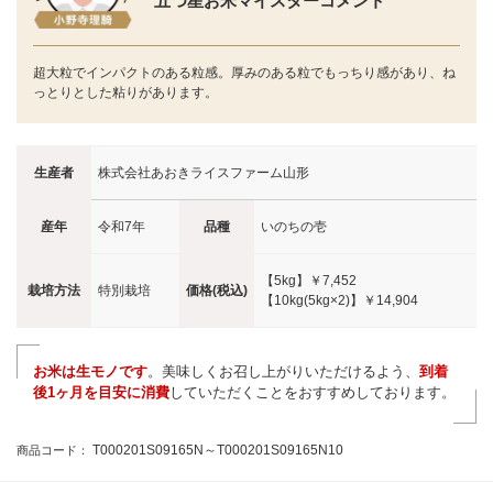
五つ星お米マイスターコメント
超大粒でインパクトのある粒感。厚みのある粒でもっちり感があり、ね
っとりとした粘りがあります。
生産者
株式会社あおきライスファーム山形
産年
令和7年
品種
いのちの壱
【5kg】
￥7,452
栽培方法
特別栽培
価格(税込)
【10kg(5kg×2)】
￥14,904
お米は生モノです
。美味しくお召し上がりいただけるよう、
到着
後1ヶ月を目安に消費
していただくことをおすすめしております。
T000201S09165N～T000201S09165N10
商品コード：