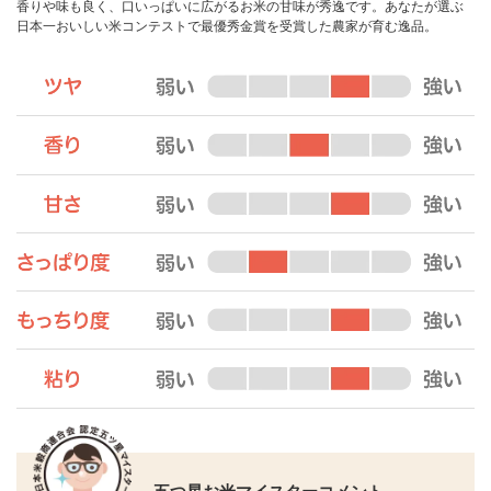
香りや味も良く、口いっぱいに広がるお米の甘味が秀逸です。あなたが選ぶ
日本一おいしい米コンテストで最優秀金賞を受賞した農家が育む逸品。