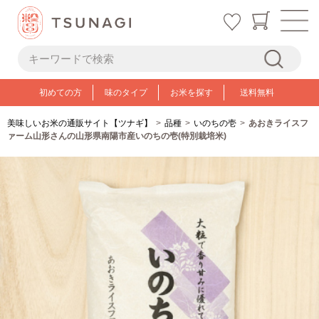
初めての方
味のタイプ
お米を探す
送料無料
美味しいお米の通販サイト【ツナギ】
品種
いのちの壱
あおきライスフ
ァーム山形さんの山形県南陽市産いのちの壱(特別栽培米)