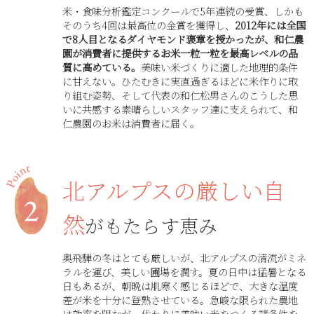
米・食味分析鑑定コンクールで5年連続の受賞、しかも
そのうち4回は最高位の金賞を獲得し、
2012年には全国
で8人目となるダイヤモンド褒章を授かったが、和仁農
園が消費者に提供するお米一粒一粒を最高レベルの品
質に高めている。
美味い米づくりに適した地理的条件
に甘えない。ひたむきに実直過ぎるほどに米作りに取
り組む姿勢、そして代表の和仁松男さんのこうした思
いに共感する素晴らしいスタッフ達に支えられて、和
仁農園のお米は消費者に届く。
北アルプスの厳しい自
然
がもたらす恵み
奥飛騨の冬はとても厳しいが、北アルプスの清流がミネ
ラルを運び、美しい圃場を潤す。夏の日中は猛暑となる
日もあるが、朝晩は肌寒く感じるほどで、大きな温度
差が米を十分に登熟させている。急峻な限られた農地
は効率を阻むが、代わりに美味い米をつくる諸条件を