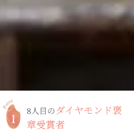
ダイヤモンド褒
8人目の
章受賞者