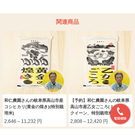
関連商品
和仁農園さんの岐阜県高山市産
【予約】和仁農園さんの岐阜県
コシヒカリ(黄金の煌き)(特別栽
高山市産乙女ごころ(ミルキー
培米)
クイーン、特別栽培米)
2,646～11,232 円
2,808～12,420 円