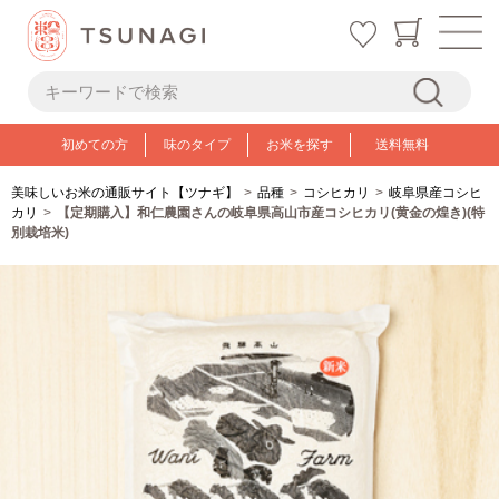
初めての方
味のタイプ
お米を探す
送料無料
美味しいお米の通販サイト【ツナギ】
品種
コシヒカリ
岐阜県産コシヒ
カリ
【定期購入】和仁農園さんの岐阜県高山市産コシヒカリ(黄金の煌き)(特
別栽培米)