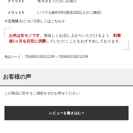
メリット2
毎月決まった日にお届け
メリット3
いつでも解約OK!(最低3回以上のご継続)
※定期購入について詳しくはこちら≫
お米は生モノです
。美味しくお召し上がりいただけるよう、
到着
後1ヶ月を目安に消費
していただくことをおすすめしております。
T008001S02122R～T008001S02125R
商品コード：
お客様の声
この商品に対するご感想をぜひお寄せください。
レビューを書き込む >