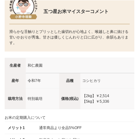
五つ星お米マイスターコメント
滑らかな舌触りとプリッとした歯切れが心地よく、喉越しと鼻に抜ける
甘いかおりが秀逸。甘さは優しくじんわりと口に広がり、余韻もありま
す。
生産者
和仁農園
産年
令和7年
品種
コシヒカリ
【2kg】
￥2,514
栽培方法
特別栽培
価格(税込)
【5kg】
￥5,336
お米の定期購入について
メリット1
通常商品より全品5%OFF