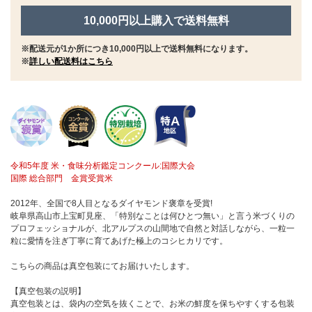
10,000円以上購入で送料無料
※配送元が1か所につき10,000円以上で送料無料になります。
※
詳しい配送料はこちら
令和5年度 米・食味分析鑑定コンクール:国際大会
国際 総合部門 金賞受賞米
2012年、全国で8人目となるダイヤモンド褒章を受賞!
岐阜県高山市上宝町見座、「特別なことは何ひとつ無い」と言う米づくりの
プロフェッショナルが、北アルプスの山間地で自然と対話しながら、一粒一
粒に愛情を注ぎ丁寧に育てあげた極上のコシヒカリです。
こちらの商品は真空包装にてお届けいたします。
【真空包装の説明】
真空包装とは、袋内の空気を抜くことで、お米の鮮度を保ちやすくする包装