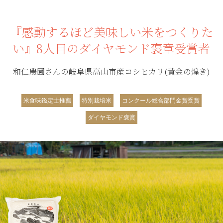
『感動するほど美味しい米をつくりた
い』8人目のダイヤモンド褒章受賞者
和仁農園さんの岐阜県高山市産コシヒカリ(黄金の煌き)
米食味鑑定士推薦
特別栽培米
コンクール総合部門金賞受賞
ダイヤモンド褒賞