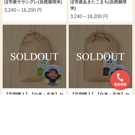
ほ市産ササシグレ(自然栽培米)
ほ市産あきたこまち(自然栽培
米)
3,240～16,200 円
3,240～16,200 円
【定期購入】【白米・玄米】ヤ
【定期購入】【白米・玄米】ヤ
マチョウ(佐々木大作)さんの秋
マチョウさんの秋田県にかほ市
田県にかほ市産ササシグレ(自
産あきたこまち(自然栽培米)
然栽培米)
3,078～7,695 円
3,078～7,695 円