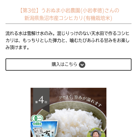
【第3位】うおぬま小岩農園(小岩孝徳)さんの
新潟県魚沼市産コシヒカリ(有機栽培米)
流れる水は雪解け水のみ。混じりっけのない天水田で作るコシヒ
カリは、もっちりとした弾力と、噛むたびあふれる甘みをお楽し
み頂けます。
購入はこちら