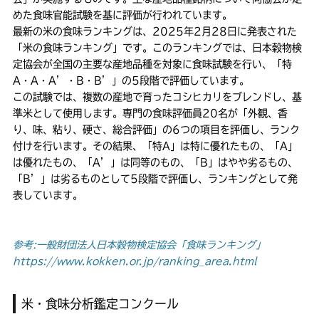
めた食味官能試験を基に評価が行われています。
最新の米の食味ランキングは、2025年2月28日に発表された
「米の食味ランキング」です。このランキングでは、日本穀物検
定協会が全国の主要な産地品種を対象に食味試験を行い、「特
A・A・A’・B・B’」の5段階で評価しています。
この試験では、複数の産地で育ったコシヒカリをブレンドし、基
準米として使用します。専門の食味評価員20名が「外観、香
り、味、粘り、硬さ、総合評価」の6つの項目を評価し、ランク
付けを行います。その結果、「特A」は特に優れたもの、「A」
は優れたもの、「A’」は同等のもの、「B」はやや劣るもの、
「B’」は劣るものとして5段階で評価し、ランキングとして発
表しています。
参考:一般財団法人日本穀物検定協会「食味ランキング」
https://www.kokken.or.jp/ranking_area.html
米・食味分析鑑定コンクール