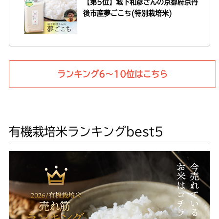
【第5位】城下和彦さんの
京都府京丹
後市産夢ごこち(特別栽培米)
ランキング6〜10位はこちら
有機栽培米ランキングbest5