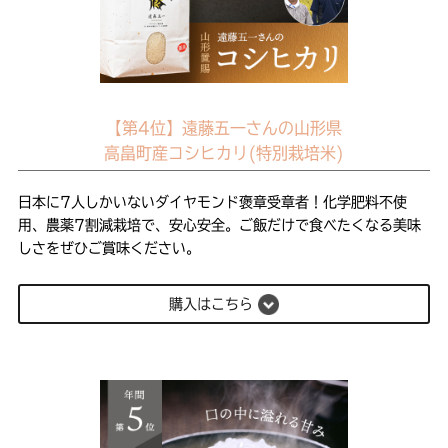
【第4位】遠藤五一さんの山形県
高畠町産コシヒカリ(特別栽培米)
日本に7人しかいないダイヤモンド褒章受章者！化学肥料不使
用、農薬7割減栽培で、安心安全。ご飯だけで食べたくなる美味
しさをぜひご賞味ください。
購入はこちら