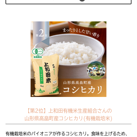
【第2位】上和田有機米生産組合さんの
山形県高畠町産コシヒカリ(有機栽培米)
有機栽培米のパイオニアが作るコシヒカリ。食味を上げるため、