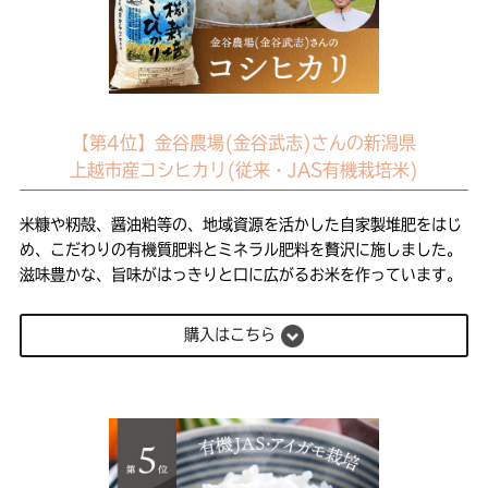
【第4位】金谷農場(金谷武志)さんの新潟県
上越市産コシヒカリ(従来・JAS有機栽培米)
米糠や籾殻、醤油粕等の、地域資源を活かした自家製堆肥をはじ
め、こだわりの有機質肥料とミネラル肥料を贅沢に施しました。
滋味豊かな、旨味がはっきりと口に広がるお米を作っています。
購入はこちら