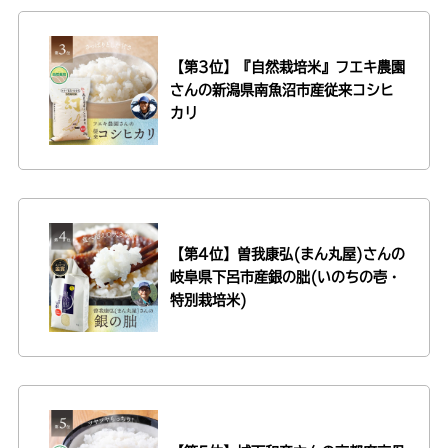
【第3位】『自然栽培米』フエキ農園
さんの
新潟県南魚沼市産従来コシヒ
カリ
【第4位】曽我康弘(まん丸屋)さんの
岐阜県下呂市産銀の朏(いのちの壱・
特別栽培米)