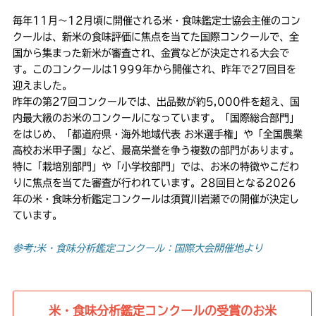
毎年11月〜12月頃に開催される米・食味鑑定士協会主催のコン
クールは、新米の食味評価に焦点を当てた国際コンクールで、全
国から集まった新米が審査され、金賞などが決定される大会で
す。このコンクールは1999年から開催され、昨年で27回目を
迎えました。
昨年の第27回コンクールでは、出品数が約5,000件を超え、国
内最大級のお米のコンクールになっています。「国際総合部門」
をはじめ、「都道府県・海外地域代表 お米選手権」や「全国農業
高校お米甲子園」など、最高栄誉を争う複数の部門があります。
特に「栽培別部門」や「小学校部門」では、お米の特徴やこだわ
りに焦点を当てた審査が行われています。28回目となる2026
年の米・食味分析鑑定コンクールは須賀川岩瀬での開催が決定し
ています。
参考:米・食味分析鑑定コンクール：国際大会開催地より
米・食味分析鑑定コンクールの受賞のお米