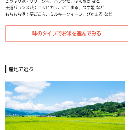
さっぱり派：ササニシキ、ハツシモ、はえぬき など
王道バランス派：コシヒカリ、にこまる、つや姫 など
もちもち派：夢ごこち、ミルキークィーン、ぴかまる など
味のタイプでお米を選んでみる
産地で選ぶ