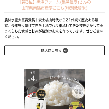
【第3位】黒澤ファーム(黒澤信彦)さんの
山形県南陽市産夢ごこち(特別栽培米)
農林水産大臣賞受賞！安土桃山時代から21代続く歴史ある農
家。長年守り繋げてきた土地で代々継承してきた技を活かしてふ
っくらした食感と甘みが格別のお米を作っています。ぜひご賞味
ください。
購入はこちら