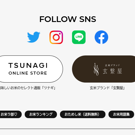
FOLLOW SNS
美味しいお米のセレクト通販「ツナギ」
玄米ブランド「玄繋屋」
お米ラ部♡
お米ランキング
おためし米（送料無料）
お米用語集