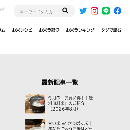
検
る情
索:
ラム
お米レシピ
お米ラ部♡
お米ランキング
タグで読む
最新記事一覧
今月の「お買い得！！送
料無料米」のご紹介
（2026年8月）
甘い米 vs さっぱり米｜
あなたに合うお米はどっ