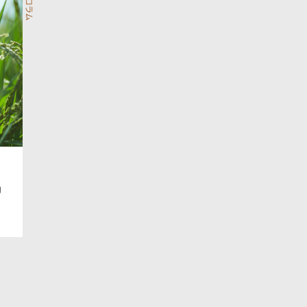
お米コラム
リ