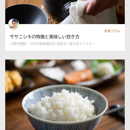
お米コラム
ササニシキの特徴と美味しい炊き方
小野寺理騎 / 日本米穀商連合会 認定五ツ星お米マイスター