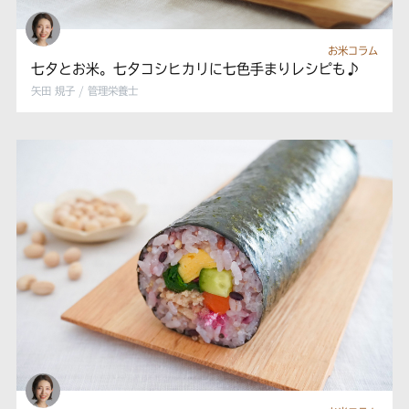
お米コラム
七夕とお米。七夕コシヒカリに七色手まりレシピも♪
矢田 規子 / 管理栄養士