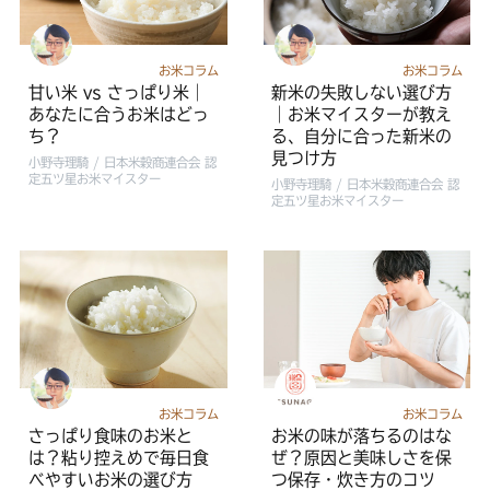
お米コラム
お米コラム
甘い米 vs さっぱり米｜
新米の失敗しない選び方
あなたに合うお米はどっ
｜お米マイスターが教え
ち？
る、自分に合った新米の
見つけ方
小野寺理騎 / 日本米穀商連合会 認
定五ツ星お米マイスター
小野寺理騎 / 日本米穀商連合会 認
定五ツ星お米マイスター
お米コラム
お米コラム
さっぱり食味のお米と
お米の味が落ちるのはな
は？粘り控えめで毎日食
ぜ？原因と美味しさを保
べやすいお米の選び方
つ保存・炊き方のコツ