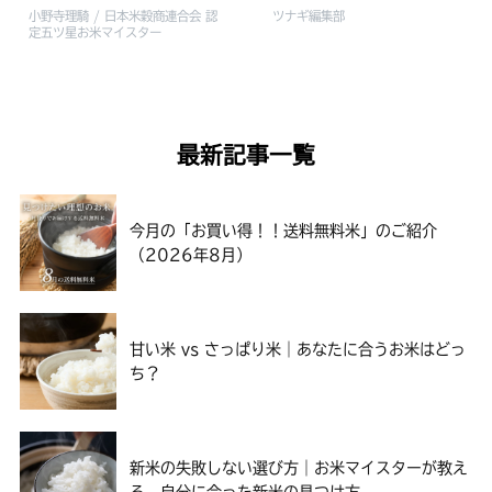
小野寺理騎 / 日本米穀商連合会 認
ツナギ編集部
定五ツ星お米マイスター
最新記事一覧
今月の「お買い得！！送料無料米」のご紹介
（2026年8月）
甘い米 vs さっぱり米｜あなたに合うお米はどっ
ち？
新米の失敗しない選び方｜お米マイスターが教え
る、自分に合った新米の見つけ方