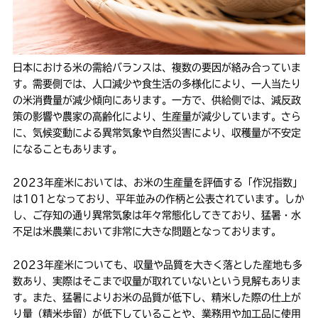
日本における米の需給バランスは、複数の要因が絡み合っていま
す。需要側では、人口減少や食生活の多様化により、一人当たり
の米消費量が減少傾向にあります。一方で、供給側では、減反政
策の影響や農家の高齢化により、生産量が減少しています。さら
に、気候変動による異常気象や自然災害により、収穫量が不安定
になることもあります。
2023年産米においては、お米の生産量を評価する「作況指数」
は101となっており、平年並みの作柄と公表されています。しか
し、ご存知の通り異常気象は年々常態化してきており、猛暑・水
不足は米農業において非常に大きな問題となっております。
2023年産米についても、収量や品質を大きく落とした産地も多
数あり、実際はそこまで収量が取れていないという見解もありま
す。また、猛暑によりお米の品質が低下し、精米した際の仕上が
り量（精米歩留）が低下していることや、業務用や加工品に使用