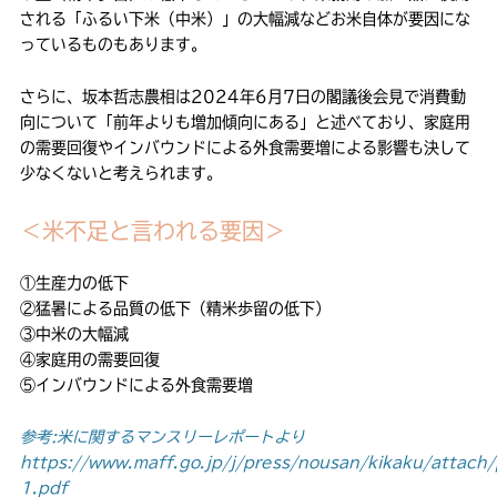
される「ふるい下米（中米）」の大幅減などお米自体が要因にな
っているものもあります。
さらに、坂本哲志農相は2024年6月7日の閣議後会見で消費動
向について「前年よりも増加傾向にある」と述べており、家庭用
の需要回復やインバウンドによる外食需要増による影響も決して
少なくないと考えられます。
＜米不足と言われる要因＞
①生産力の低下
②猛暑による品質の低下（精米歩留の低下）
③中米の大幅減
④家庭用の需要回復
⑤インバウンドによる外食需要増
参考:米に関するマンスリーレポートより
https://www.maff.go.jp/j/press/nousan/kikaku/attac
1.pdf