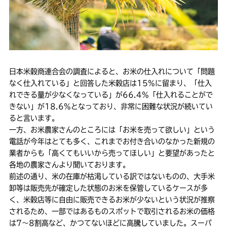
日本米穀商連合会の調査によると、お米の仕入れについて「問題
なく仕入れている」と回答した米穀店は15%に留まり、「仕入
れできる量が少なくなっている」が66.4%「仕入れることがで
きない」が18.6%となっており、非常に困難な状況が続いてい
ると言います。
一方、お米農家さんのところには「お米を売って欲しい」という
電話が今年はとても多く、これまでお付き合いのなかった新規の
業者からも「高くてもいいから売ってほしい」と要望があったと
各地の農家さんより聞いております。
前述の通り、米の在庫が枯渇している訳ではないものの、大手米
卸等は販売先が確定した状態のお米を保管しているケースが多
く、米穀店等に自由に販売できるお米が少ないという状況が推察
されるため、一部ではあるものスポットで取引されるお米の価格
は7～8割高など、かつてないほどに高騰していました。スーパ