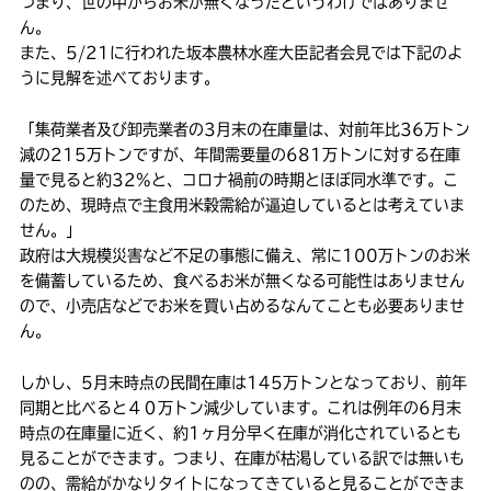
つまり、世の中からお米が無くなったというわけではありませ
ん。
また、5/21に行われた坂本農林水産大臣記者会見では下記のよ
うに見解を述べております。
「集荷業者及び卸売業者の3月末の在庫量は、対前年比36万トン
減の215万トンですが、年間需要量の681万トンに対する在庫
量で見ると約32%と、コロナ禍前の時期とほぼ同水準です。こ
のため、現時点で主食用米穀需給が逼迫しているとは考えていま
せん。」
政府は大規模災害など不足の事態に備え、常に100万トンのお米
を備蓄しているため、食べるお米が無くなる可能性はありません
ので、小売店などでお米を買い占めるなんてことも必要ありませ
ん。
しかし、5月末時点の民間在庫は145万トンとなっており、前年
同期と比べると４０万トン減少しています。これは例年の6月末
時点の在庫量に近く、約1ヶ月分早く在庫が消化されているとも
見ることができます。つまり、在庫が枯渇している訳では無いも
のの、需給がかなりタイトになってきていると見ることができま