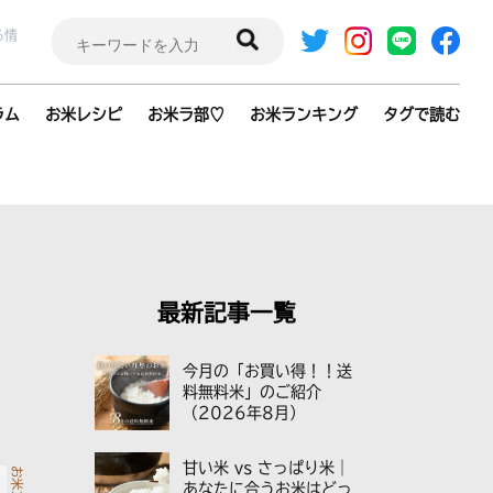
検
る情
索:
ラム
お米レシピ
お米ラ部♡
お米ランキング
タグで読む
最新記事一覧
今月の「お買い得！！送
料無料米」のご紹介
（2026年8月）
甘い米 vs さっぱり米｜
あなたに合うお米はどっ