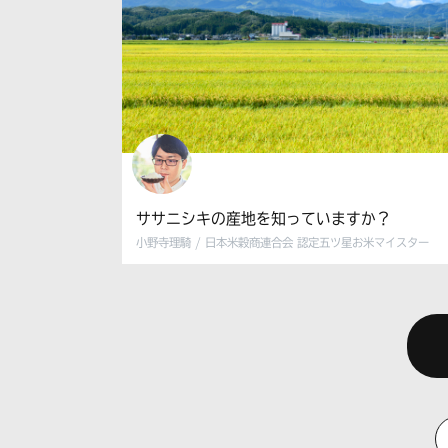
ササニシキの産地を知っていますか？
小野寺理騎 / 日本米穀商連合会 認定五ツ星お米マイスター