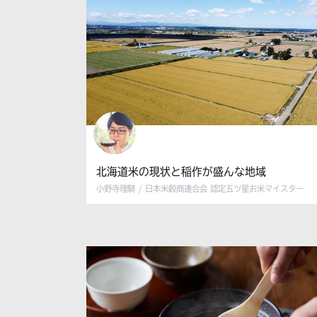
北海道米の現状と稲作が盛んな地域
小野寺理騎 / 日本米穀商連合会 認定五ツ星お米マイスター