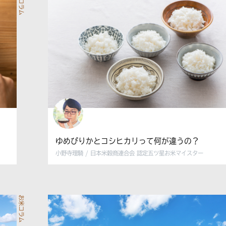
お米コラム
ゆめぴりかとコシヒカリって何が違うの？
小野寺理騎 / 日本米穀商連合会 認定五ツ星お米マイスター
お米コラム