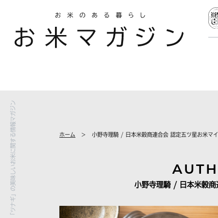
お米のセレクト通販「ツナギ」の美味しいお米に関する情報マガジン
ホーム
小野寺理騎 / 日本米穀商連合会 認定五ツ星お米マ
AUTH
小野寺理騎 / 日本米穀