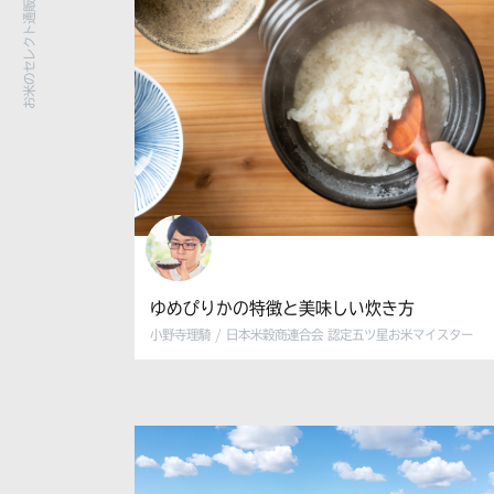
ゆめぴりかの特徴と美味しい炊き方
小野寺理騎 / 日本米穀商連合会 認定五ツ星お米マイスター