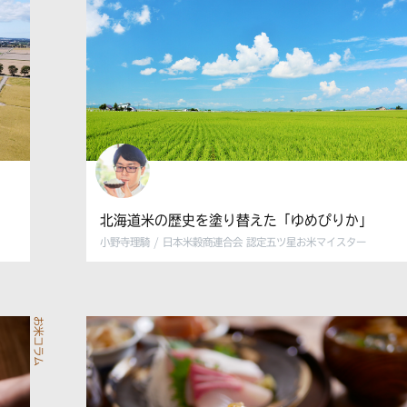
北海道米の歴史を塗り替えた「ゆめぴりか」
小野寺理騎 / 日本米穀商連合会 認定五ツ星お米マイスター
お米コラム