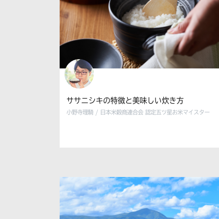
ササニシキの特徴と美味しい炊き方
小野寺理騎 / 日本米穀商連合会 認定五ツ星お米マイスター