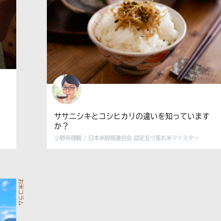
ササニシキとコシヒカリの違いを知っています
か？
小野寺理騎 / 日本米穀商連合会 認定五ツ星お米マイスター
お米コラム