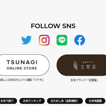
FOLLOW SNS
美味しいお米のセレクト通販「ツナギ」
玄米ブランド「玄繋屋」
お米ラ部♡
お米ランキング
おためし米（送料無料）
お米用語集