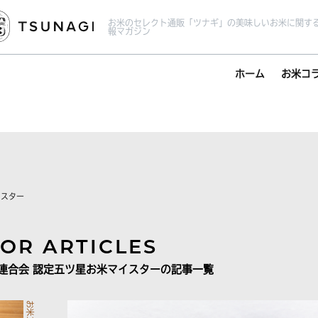
お米のセレクト通販「ツナギ」の美味しいお米に関す
報マガジン
ホーム
お米コ
イスター
OR ARTICLES
商連合会 認定五ツ星お米マイスターの記事一覧