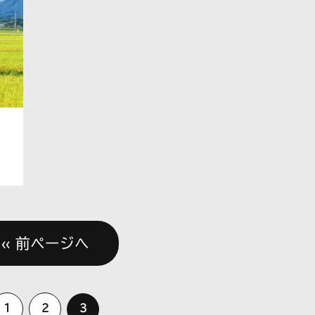
« 前ページへ
1
2
3