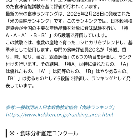
めた食味官能試験を基に評価が行われています。
最新の米の食味ランキングは、2025年2月28日に発表された
「米の食味ランキング」です。このランキングでは、日本穀物検
定協会が全国の主要な産地品種を対象に食味試験を行い、「特
A・A・A’・B・B’」の5段階で評価しています。
この試験では、複数の産地で育ったコシヒカリをブレンドし、基
準米として使用します。専門の食味評価員20名が「外観、香
り、味、粘り、硬さ、総合評価」の6つの項目を評価し、ランク
付けを行います。その結果、「特A」は特に優れたもの、「A」
は優れたもの、「A’」は同等のもの、「B」はやや劣るもの、
「B’」は劣るものとして5段階で評価し、ランキングとして発
表しています。
参考:一般財団法人日本穀物検定協会「食味ランキング」
https://www.kokken.or.jp/ranking_area.html
米・食味分析鑑定コンクール