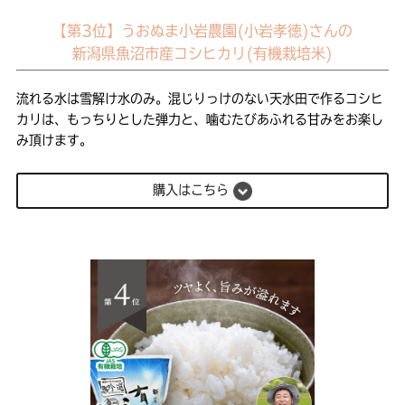
【第3位】うおぬま小岩農園(小岩孝徳)さんの
新潟県魚沼市産コシヒカリ(有機栽培米)
流れる水は雪解け水のみ。混じりっけのない天水田で作るコシヒ
カリは、もっちりとした弾力と、噛むたびあふれる甘みをお楽し
み頂けます。
購入はこちら