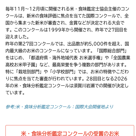
毎年11月〜12月頃に開催される米・食味鑑定士協会主催のコン
クールは、新米の食味評価に焦点を当てた国際コンクールで、全
国から集まった新米が審査され、金賞などが決定される大会で
す。このコンクールは1999年から開催され、昨年で27回目を
迎えました。
昨年の第27回コンクールでは、出品数が約5,000件を超え、国
内最大級のお米のコンクールになっています。「国際総合部門」
をはじめ、「都道府県・海外地域代表 お米選手権」や「全国農業
高校お米甲子園」など、最高栄誉を争う複数の部門があります。
特に「栽培別部門」や「小学校部門」では、お米の特徴やこだわ
りに焦点を当てた審査が行われています。28回目となる2026
年の米・食味分析鑑定コンクールは須賀川岩瀬での開催が決定し
ています。
参考:米・食味分析鑑定コンクール：国際大会開催地より
米・食味分析鑑定コンクールの受賞のお米