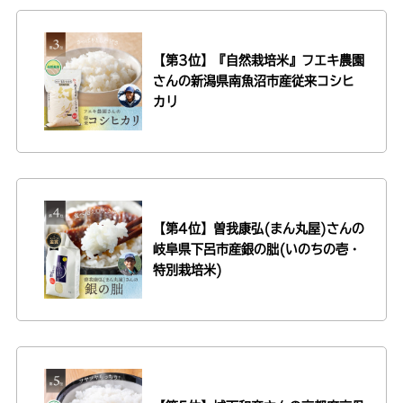
【第3位】『自然栽培米』フエキ農園
さんの
新潟県南魚沼市産従来コシヒ
カリ
【第4位】曽我康弘(まん丸屋)さんの
岐阜県下呂市産銀の朏(いのちの壱・
特別栽培米)