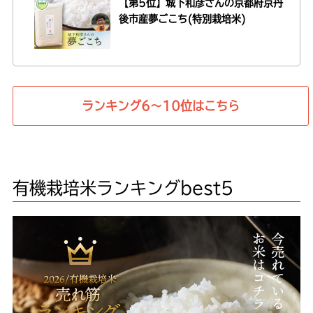
【第5位】城下和彦さんの
京都府京丹
後市産夢ごこち(特別栽培米)
ランキング6〜10位はこちら
有機栽培米ランキングbest5