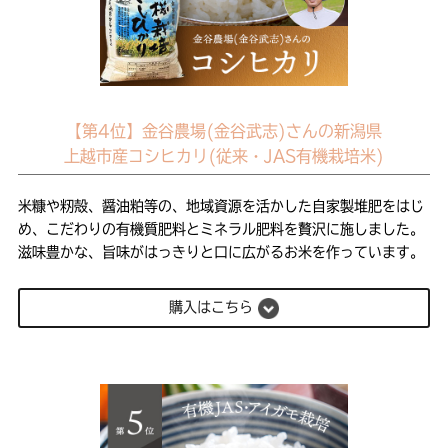
【第4位】金谷農場(金谷武志)さんの新潟県
上越市産コシヒカリ(従来・JAS有機栽培米)
米糠や籾殻、醤油粕等の、地域資源を活かした自家製堆肥をはじ
め、こだわりの有機質肥料とミネラル肥料を贅沢に施しました。
滋味豊かな、旨味がはっきりと口に広がるお米を作っています。
購入はこちら