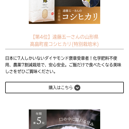
【第4位】遠藤五一さんの山形県
高畠町産コシヒカリ(特別栽培米)
日本に7人しかいないダイヤモンド褒章受章者！化学肥料不使
用、農薬7割減栽培で、安心安全。ご飯だけで食べたくなる美味
しさをぜひご賞味ください。
購入はこちら