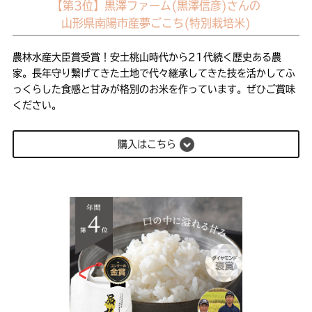
【第3位】黒澤ファーム(黒澤信彦)さんの
山形県南陽市産夢ごこち(特別栽培米)
農林水産大臣賞受賞！安土桃山時代から21代続く歴史ある農
家。長年守り繋げてきた土地で代々継承してきた技を活かしてふ
っくらした食感と甘みが格別のお米を作っています。ぜひご賞味
ください。
購入はこちら