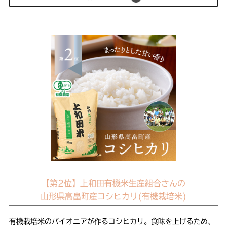
【第2位】上和田有機米生産組合さんの
山形県高畠町産コシヒカリ(有機栽培米)
有機栽培米のパイオニアが作るコシヒカリ。食味を上げるため、