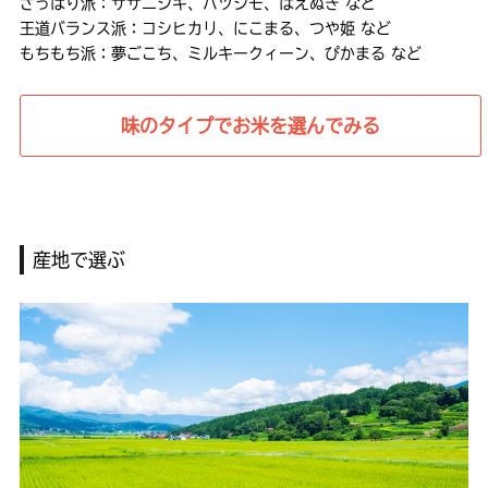
さっぱり派：ササニシキ、ハツシモ、はえぬき など
王道バランス派：コシヒカリ、にこまる、つや姫 など
もちもち派：夢ごこち、ミルキークィーン、ぴかまる など
味のタイプでお米を選んでみる
産地で選ぶ