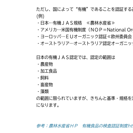
ただし、国によって“有機”であることを認証する
(例)
・日本…有機ＪＡＳ規格 ≪農林水産省≫
・アメリカ…米国有機制度（ＮＯＰ＝National Or
・ヨーロッパ…ＥＵオーガニック認証≪欧州委員会（Eur
・オーストラリア…オーストラリア認定オーガニック（ACO＝A
日本の有機ＪＡＳ認定では、認定の範囲は
・農産物
・加工食品
・飼料
・畜産物
・藻類
の範囲に限られていますが、きちんと基準・規格を
になります。
参考：農林水産省ＨＰ 有機食品の検査認証制度
ht