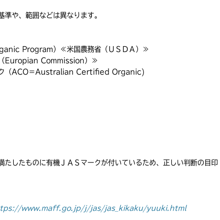
基準や、範囲などは異なります。
ganic Program）≪米国農務省（ＵＳＤＡ）≫
opian Commission）≫
ustralian Certified Organic)
満たしたものに有機ＪＡＳマークが付いているため、正しい判断の目印
tps://www.maff.go.jp/j/jas/jas_kikaku/yuuki.html