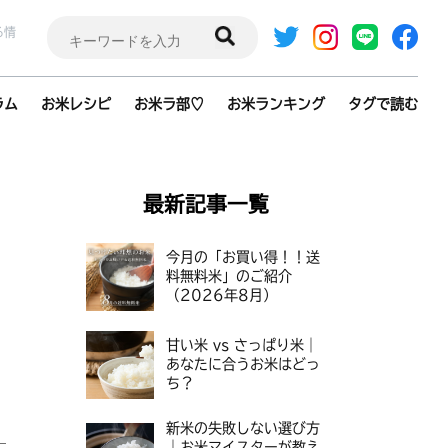
検
る情
索:
ラム
お米レシピ
お米ラ部♡
お米ランキング
タグで読む
最新記事一覧
今月の「お買い得！！送
料無料米」のご紹介
（2026年8月）
甘い米 vs さっぱり米｜
あなたに合うお米はどっ
ち？
新米の失敗しない選び方
｜お米マイスターが教え