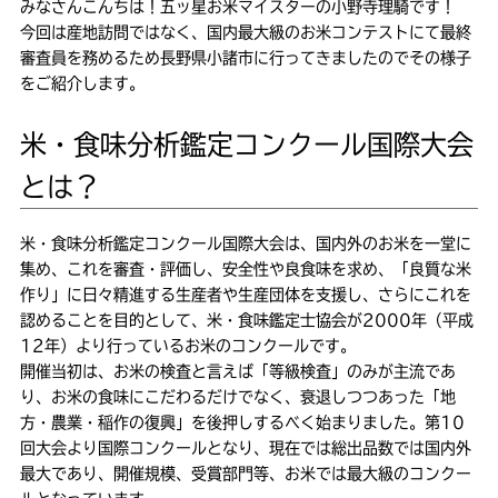
みなさんこんちは！五ッ星お米マイスターの小野寺理騎です！
今回は産地訪問ではなく、国内最大級のお米コンテストにて最終
審査員を務めるため長野県小諸市に行ってきましたのでその様子
をご紹介します。
米・食味分析鑑定コンクール国際大会
とは？
米・食味分析鑑定コンクール国際大会は、国内外のお米を一堂に
集め、これを審査・評価し、安全性や良食味を求め、「良質な米
作り」に日々精進する生産者や生産団体を支援し、さらにこれを
認めることを目的として、米・食味鑑定士協会が2000年（平成
12年）より行っているお米のコンクールです。
開催当初は、お米の検査と言えば「等級検査」のみが主流であ
り、お米の食味にこだわるだけでなく、衰退しつつあった「地
方・農業・稲作の復興」を後押しするべく始まりました。第10
回大会より国際コンクールとなり、現在では総出品数では国内外
最大であり、開催規模、受賞部門等、お米では最大級のコンクー