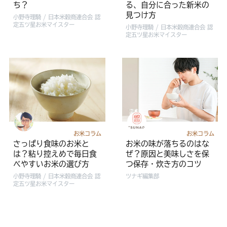
ち？
る、自分に合った新米の
見つけ方
小野寺理騎 / 日本米穀商連合会 認
定五ツ星お米マイスター
小野寺理騎 / 日本米穀商連合会 認
定五ツ星お米マイスター
お米コラム
お米コラム
さっぱり食味のお米と
お米の味が落ちるのはな
は？粘り控えめで毎日食
ぜ？原因と美味しさを保
べやすいお米の選び方
つ保存・炊き方のコツ
小野寺理騎 / 日本米穀商連合会 認
ツナギ編集部
定五ツ星お米マイスター