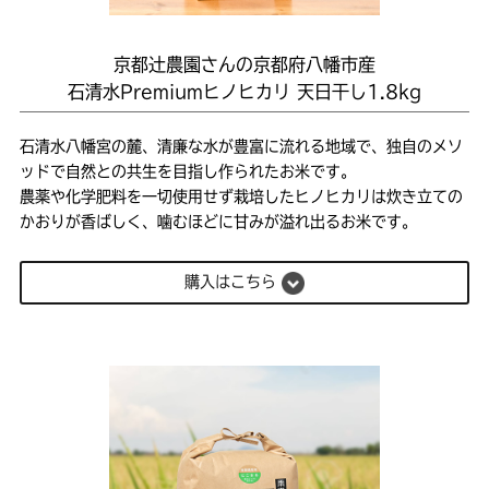
京都辻農園さんの京都府八幡市産
石清水Premiumヒノヒカリ 天日干し1.8kg
石清水八幡宮の麓、清廉な水が豊富に流れる地域で、独自のメソ
ッドで自然との共生を目指し作られたお米です。
農薬や化学肥料を一切使用せず栽培したヒノヒカリは炊き立ての
かおりが香ばしく、噛むほどに甘みが溢れ出るお米です。
購入はこちら