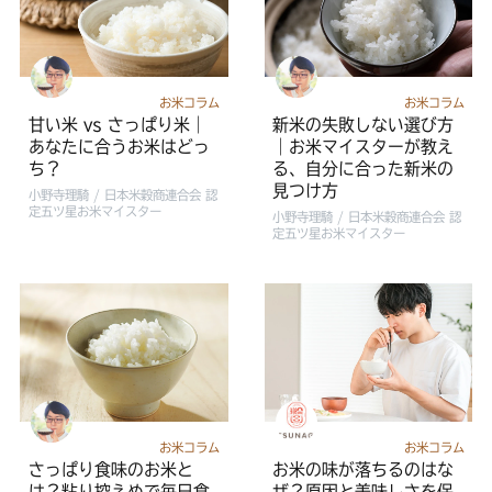
お米コラム
お米コラム
甘い米 vs さっぱり米｜
新米の失敗しない選び方
あなたに合うお米はどっ
｜お米マイスターが教え
ち？
る、自分に合った新米の
見つけ方
小野寺理騎 / 日本米穀商連合会 認
定五ツ星お米マイスター
小野寺理騎 / 日本米穀商連合会 認
定五ツ星お米マイスター
お米コラム
お米コラム
さっぱり食味のお米と
お米の味が落ちるのはな
は？粘り控えめで毎日食
ぜ？原因と美味しさを保