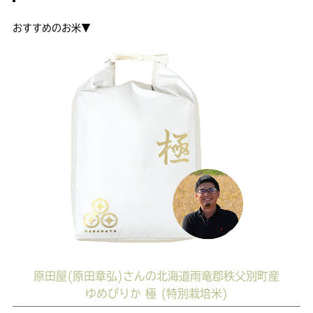
おすすめのお米▼
原田屋(原田章弘)さんの北海道雨竜郡秩父別町産
ゆめぴりか 極 (特別栽培米)