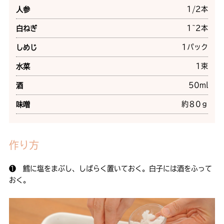
1/2本
人参
1~2本
白ねぎ
1パック
しめじ
1束
水菜
50ml
酒
約８0ｇ
味噌
作り方
❶ 鱈に塩をまぶし、しばらく置いておく。白子には酒をふって
おく。