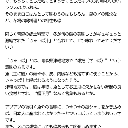
で、もっちりとした粘りとすっきりとしたキレの良い味わいがバ
ランスのよいお米。
そのまま白ごはんとして味わうのはもちろん、鍋の〆の雑炊な
ど、冬場の鍋料理との相性も◎
同じく青森の郷土料理で、冬が旬の鱈の美味しさがギュギュっと
濃縮された「じゃっぱ汁」と合わせて、ぜひ味わってみてくださ
い♪
「じゃっぱ」とは、青森県津軽地方で“雑把（ざっぱ）”という
意味の方言です。
魚（主に鱈）の頭や骨、皮、内臓なども捨てずに使うことから、
じゃっぱ汁と呼ばれるようになったそう。
津軽地方では、鱈は年取り魚としてお正月に欠かせない縁起の良
い食材とされ、“鱈正月”なんて言葉もあるとか。
アツアツの後引く魚介の旨味に、つやつやの銀シャリをかき込め
ば、日本人に産まれてよかった～とついこぼしてしまうおいしさ
です。
また、〆には雑炊にしても◎お米も二度楽しめます♪