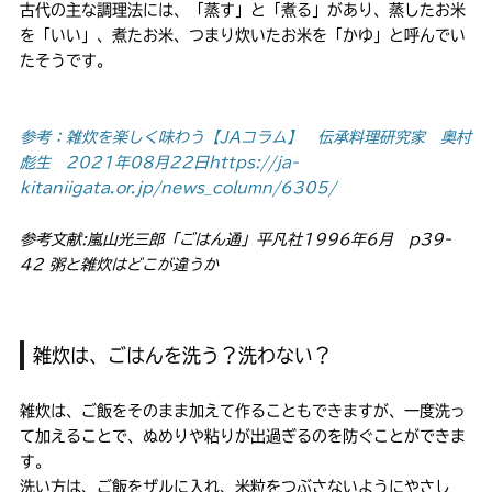
古代の主な調理法には、「蒸す」と「煮る」があり、蒸したお米
を「いい」、煮たお米、つまり炊いたお米を「かゆ」と呼んでい
たそうです。
参考：雑炊を楽しく味わう【JAコラム】 伝承料理研究家 奥村
彪生 2021年08月22日
https://ja-
kitaniigata.or.jp/news_column/6305/
参考文献:嵐山光三郎「ごはん通」平凡社1996年6月 p39-
42 粥と雑炊はどこが違うか
雑炊は、ごはんを洗う？洗わない？
雑炊は、ご飯をそのまま加えて作ることもできますが、一度洗っ
て加えることで、ぬめりや粘りが出過ぎるのを防ぐことができま
す。
洗い方は、ご飯をザルに入れ、米粒をつぶさないようにやさし