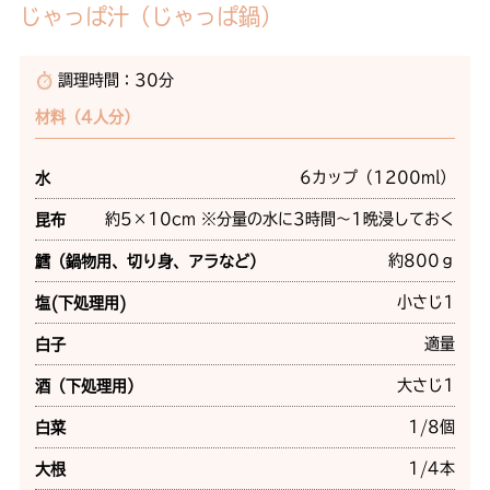
じゃっぱ汁（じゃっぱ鍋）
調理時間：30分
材料（4人分）
6カップ（1200ml）
水
約5×10cm ※分量の水に3時間～1晩浸しておく
昆布
約800ｇ
鱈（鍋物用、切り身、アラなど）
小さじ1
塩(下処理用)
適量
白子
大さじ1
酒（下処理用）
1/8個
白菜
1/4本
大根